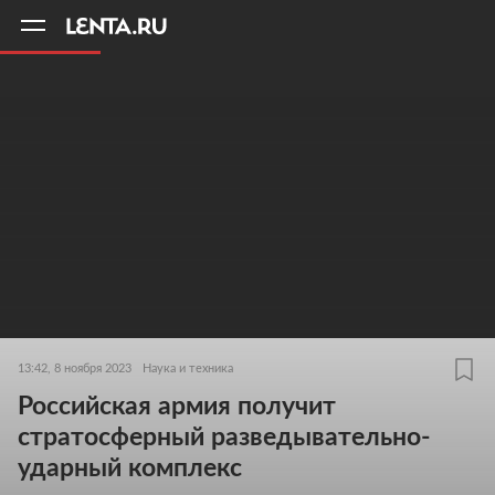
11
A
13:42, 8 ноября 2023
Наука и техника
Российская армия получит
стратосферный разведывательно-
ударный комплекс