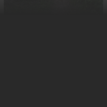
Российская армия получит перспективный
стратосферный разведывательно-ударный
комплекс (РУК). Об этом со ссылкой на
источники в оборонно-промышленном
комплексе
сообщают
«Известия».
Согласно газете, разработка
стратосферного комплекса уже началась.
Одной из его особенностей станет
возможность размещения модульной
полезной нагрузки, в частности, подвесных
контейнеров с радарами, систем
радиотехнической разведки и оптико-
электронных станций.