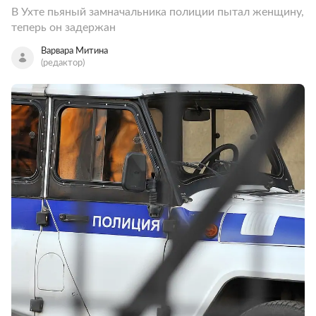
В Ухте пьяный замначальника полиции пытал женщину,
теперь он задержан
Варвара Митина
(редактор)