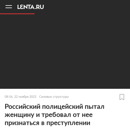
11
A
08:56, 22 ноября 2023
Силовые структуры
Российский полицейский пытал
женщину и требовал от нее
признаться в преступлении