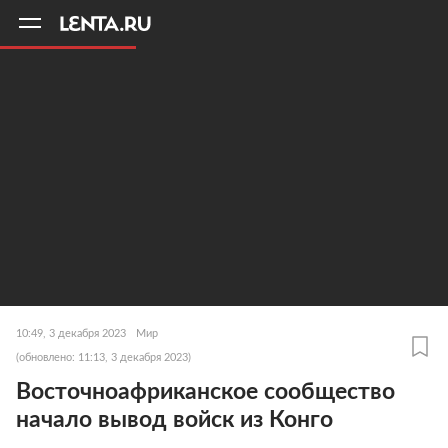
11
A
10:49, 3 декабря 2023
Мир
(обновлено: 11:13, 3 декабря 2023)
Восточноафриканское сообщество
начало вывод войск из Конго