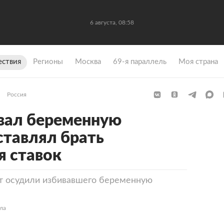
6 августа, 08:58
ствия
Регионы
Москва
69-я параллель
Моя страна
Россия
вал беременную
ставлял брать
 ставок
ет осудили избивавшего беременную
ла