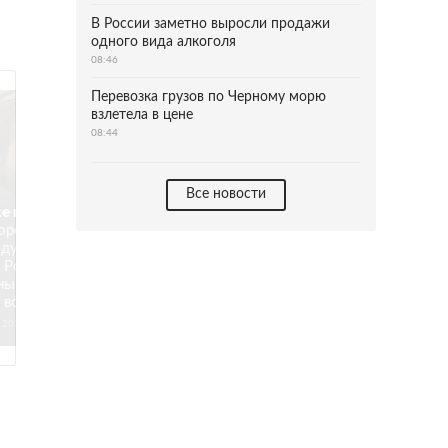
В России заметно выросли продажи
одного вида алкоголя
08:46
Перевозка грузов по Черному морю
взлетела в цене
08:44
Все новости
е видели это в
оронавирус в
оду изменил
в России. Почему
ы пострадали
 всех?
 2020