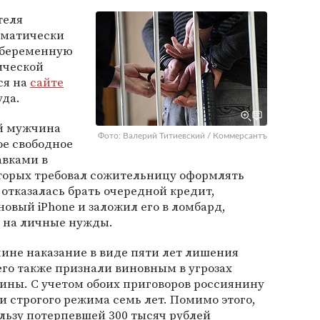
теля
ематически
 беременную
ической
ся на
сайте
уда.
ий мужчина
Фото: Валерий Титиевский / Коммерсантъ
ое свободное
авками в
оторых требовал сожительницу оформлять
отказалась брать очередной кредит,
новый iPhone и заложил его в ломбард,
 на личные нужды.
чине наказание в виде пяти лет лишения
 его также признали виновным в угрозах
ины. С учетом обоих приговоров россиянину
и строгого режима семь лет. Помимо этого,
ользу потерпевшей 300 тысяч рублей