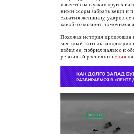
известным в узких кругах ги
ними ссоры забрать вещи и п
схватил женщину, ударил ее п
какой-то момент помочился ж
Похожая история произошла 
местный житель заподозрил 
избил ее, побрил налысо и о
ревнивый россиянин
снял
на