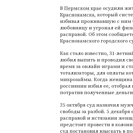
В
Пермском крае
осудили жи
Краснокамска
, который сист
избивал проживавшую с ним
любовницу и угрожал ей физ
расправой. Об этом сообщает
Краснокамского городского с
Как стало известно, 31-летн
любил выпить и проводил св
время за онлайн-играми и ст
тотализаторы, для оплаты к
микрозаймы. Когда женщина 
россиянин избил ее, отобрал 
потратив полученные деньги
25 октября суд назначил муж
свободы за разбой. 5 декабря
расправой и истязании женщ
предстоит провести в колони
суд постановил взыскать в п