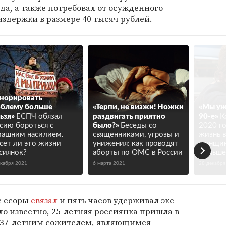
а, а также потребовал от осужденного
здержки в размере 40 тысяч рублей.
норировать
блему больше
«Терпи, не визжи! Ножки
«Мы уж
ьзя»
ЕСПЧ обязал
раздвигать приятно
90-е»
К
сию бороться с
было?»
Беседы со
2020 г
ашним насилием.
священниками, угрозы и
жизнь 
сет ли это жизни
унижения: как проводят
женщин
сиянок?
аборты по ОМС в России
больше
екабря 2021
6 марта 2021
28 декабря
е ссоры
связал
и пять часов удерживал экс-
ло известно, 25-летняя россиянка пришла в
с 37-летним сожителем, являющимся