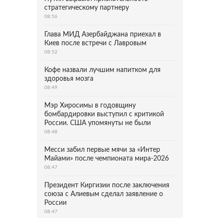
стратегическому партнеру
08:56
Глава МИД Азербайджана приехал в
Киев после встречи с Лавровым
08:52
Кофе назвали лучшим напитком для
здоровья мозга
08:49
Мэр Хиросимы в годовщину
бомбардировки выступил с критикой
России. США упомянуты не были
08:48
Месси забил первые мячи за «Интер
Майами» после чемпионата мира-2026
08:47
Президент Киргизии после заключения
союза с Алиевым сделал заявление о
России
08:47