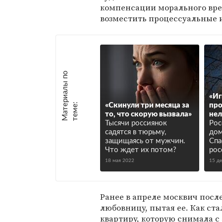
компенсации морального вред
возместить процессуальные и
М
а
т
р
и
а
л
ы
п
о
т
е
м
е
«Иг
е
:
«Скинули три месяца за
про
то, что скорую вызвала»
нел
Тысячи россиянок
Рос
садятся в тюрьму,
дом
защищаясь от мужчин.
Спа
Что ждет их потом?
рос
18 мая 2022
15 д
Ранее в апреле москвич посл
любовницу, пытая ее. Как ста
квартиру, которую снимала 