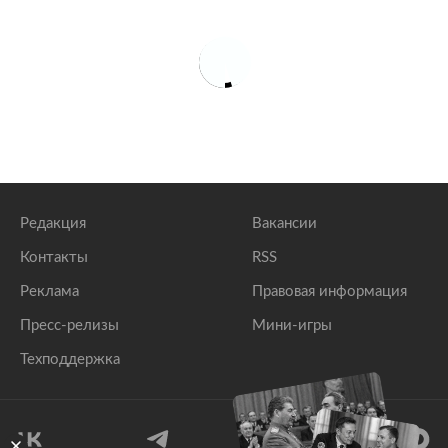
Редакция
Вакансии
Контакты
RSS
Реклама
Правовая информация
Пресс-релизы
Мини-игры
Техподдержка