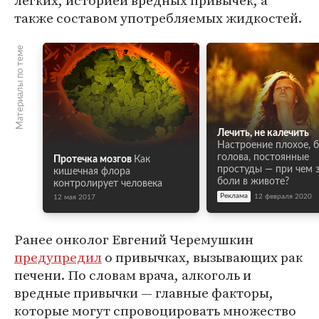
легких, историей вредных привычек, а
также составом употребляемых жидкостей.
Материалы по теме
Лечить, не калечить
Настроение плохое, 
голова, постоянные
Протечка мозгов
Как
простуды — при чем 
кишечная флора
боли в животе?
контролирует человека
Реклама
12 февраля 2020
12 мая 2017
Ранее онколог Евгений Черемушкин
предупредил
о привычках, вызывающих рак
печени. По словам врача, алкоголь и
вредные привычки — главные факторы,
которые могут спровоцировать множество