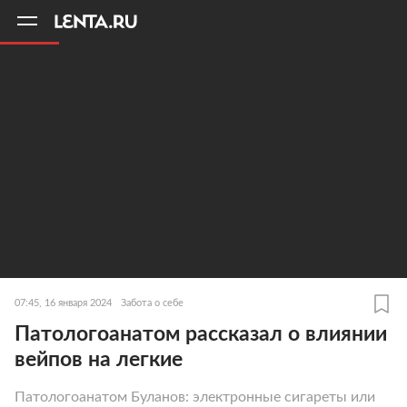
11
A
07:45, 16 января 2024
Забота о себе
Патологоанатом рассказал о влиянии
вейпов на легкие
Патологоанатом Буланов: электронные сигареты или