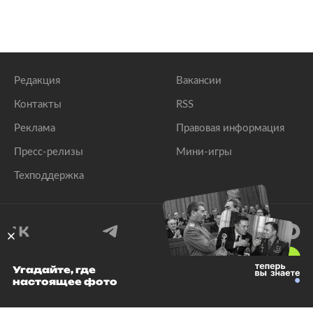
Редакция
Вакансии
Контакты
RSS
Реклама
Правовая информация
Пресс-релизы
Мини-игры
Техподдержка
18
+
Угадайте, где
настоящее фото
© 1999–2026 Все права защищены.
ООО «Лента.Ру»