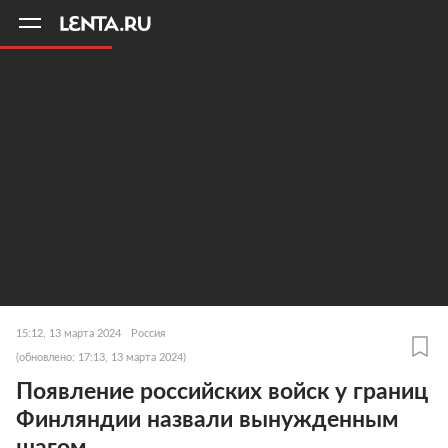
11
A
15:12, 13 марта 2024
Россия
(обновлено: 17:13, 13 марта 2024)
Появление российских войск у границ
Финляндии назвали вынужденным
шагом