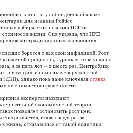
ропейского института Лондонской школы
ентарии для издания Politico
ативные избиратели наказали ПСР на
с стоимости жизни. Она указала, что НРП
а пределами традиционных зон влияния.
успешно борется с высокой инфляцией. Рост
вышает 60 процентов, турецкая лира упала к
аза, а за пять лет — в шесть раз. Центробанк
ить ситуацию с помощью сверхжесткой
 (ДКП), однако пока даже ключевая
ставка
вых не снимает напряженности.
кризиса эксперты называют
ьтернативной экономической теории,
тавок позволяет остановить рост цен.
 специалистов, глава государства
 в жизнь, отказавшись от такой политики
.