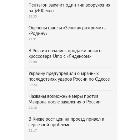
Пентагон закупит один тип вооружения
на $400 млн
22:35
Оценены шансы «Зенита» разгромить
«Родину»
22:31
В России начались продажи нового
кроссовера Umo с «Яндексом»
22:30
Украину предупредили о мрачных
последствиях ударов России по Одессе
22:23
Названы возможные меры против
Макрона после заявления о России
22:18
В Киеве рост цен на проезд привел к
серьезной проблеме
22:17