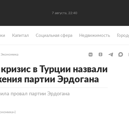
7 августа, 22:40
ки
Капитал
Социальная сфера
Недвижимость
Город
Экономика
кризис в Турции назвали
ения партии Эрдогана
ила провал партии Эрдогана
ономика»)