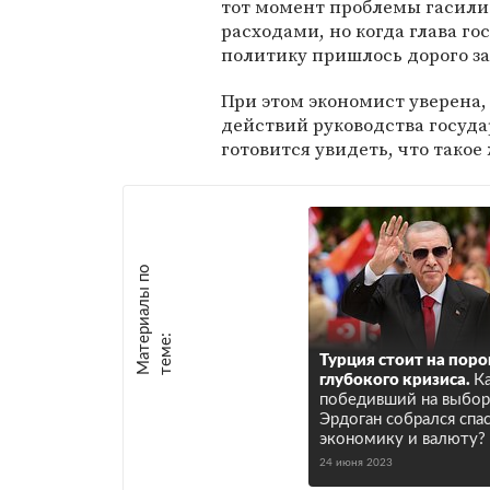
тот момент проблемы гасил
расходами, но когда глава го
политику пришлось дорого з
При этом экономист уверена
действий руководства госуда
готовится увидеть, что такое
М
а
т
р
и
а
л
ы
п
о
т
е
м
е
е
:
Турция стоит на поро
глубокого кризиса.
К
победивший на выбор
Эрдоган собрался спа
экономику и валюту?
24 июня 2023