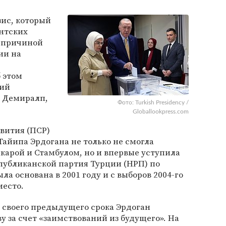
ис, который
ентских
л причиной
ии на
 этом
кий
а Демиралп,
Фото: Turkish Presidency /
Globallookpress.com
вития (ПСР)
айипа Эрдогана не только не смогла
нкарой и Стамбулом, но и впервые уступила
убликанской партия Турции (НРП) по
ла основана в 2001 году и с выборов 2004-го
место.
 своего предыдущего срока Эрдоган
у за счет «заимствований из будущего». На