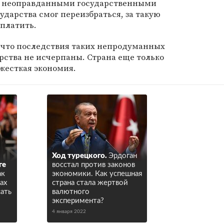
и неоправданными государственными
сударства смог переизбраться, за такую
аплатить.
, что последствия таких непродуманных
рства не исчерпаны. Страна еще только
 жесткая экономия.
Ход турецкого.
Эрдоган
ге
восстал против законов
ак
экономики. Как успешная
ах
страна стала жертвой
сать
валютного
эксперимента?
4 января 2022