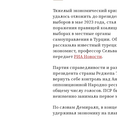
Тяжелый экономический криз
удалось отложить до презид
выборов в мае 2023 года, ста
поражения правящей коалиц
выборах в местные органы
самоуправления в Турции. Об
рассказала известный турец
экономист, профессор Сельв
передает
РИА Новости
.
Партия справедливости и раз
президента страны Реджепа Т
вернуть себе контроль над А
оппозиционной Народно-респ
общему числу голосов. ПСР бы
неизменно занимала первое 
По словам Демиралп, в конце
удерживал экономику на плав