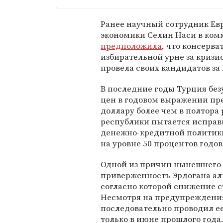
Ранее научный сотрудник Ев
экономики Селин Наси в комм
предположила
, что консерв
избирательной урне за кризи
провела своих кандидатов з
В последние годы Турция без
цен в годовом выражении пре
доллару более чем в полтора р
республики пытается исправ
денежно-кредитной политики
на уровне 50 процентов годо
Одной из причин нынешнего 
приверженность Эрдогана ал
согласно которой снижение с
Несмотря на предупреждения
последовательно проводил ее
только в июне прошлого года