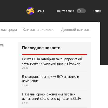
Игры
Лента добра
Войти
ская среда
Климат и экология
Деловой климат
Последние новости
Сенат США одобрил законопроект об
ужесточении санкций против России
20:28
В скандальном полку ВСУ заметили
изменение
22:39
Названы сроки окончания первых
испытаний «Золотого купола» в США
22:39