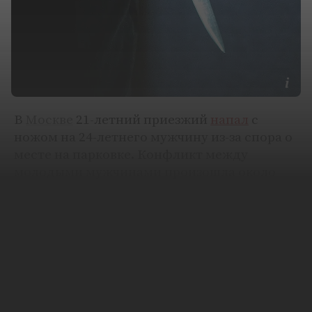
В
Москве
21-летний приезжий
напал
с
ножом на 24-летнего мужчину из-за спора о
месте на парковке. Конфликт между
молодыми мужчинами произошла около
подъезда дома на улице Краснодарской в
районе Люблино на юго-востоке города.
Погибший попросил иностранца убрать
машину, которую тот припарковал прямо у
подъезда, что привело мужчину в ярость.
Преступник напал на своего оппонента с
ножом и ранил его в живот. Пострадавшего