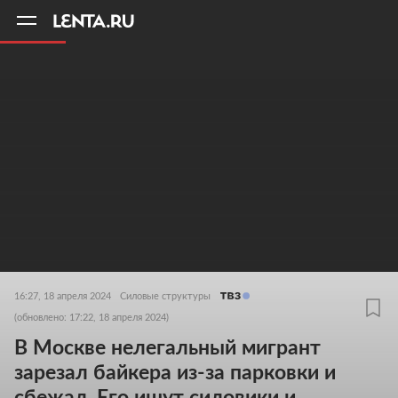
11
A
16:27, 18 апреля 2024
Силовые структуры
(обновлено: 17:22, 18 апреля 2024)
В Москве нелегальный мигрант
зарезал байкера из-за парковки и
сбежал. Его ищут силовики и