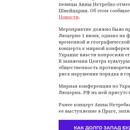
певицы
Анны Нетребко
отмен
Швейцарии
. Об этом сообща
Новости
.
Мероприятие должно было п
Люцерне 1 июня, однако на 
временной и географической
концерта к мирной конферен
Украине
власти попросили ег
В заявлении Центра культуры
общественность противоречи
риск нарушения порядка в го
Мирная конференция по Укр
Люцерна.
РФ
на ней присутст
Ранее концерт Анны Нетребк
ее выступление в
Праге
, зап