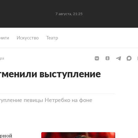
7 августа, 21:25
ниги
Искусство
Театр
ура
тменили выступление
упление певицы Нетребко на фоне
ерной