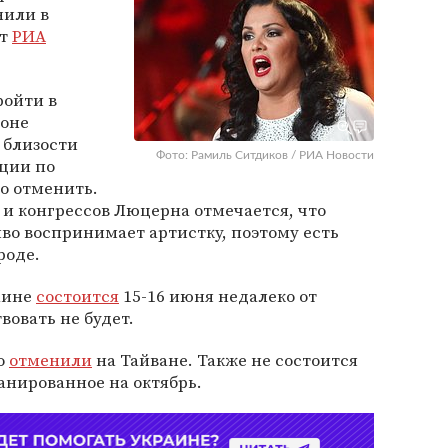
или в
ет
РИА
ройти в
фоне
 близости
Фото: Рамиль Ситдиков / РИА Новости
ции по
о отменить.
 и конгрессов Люцерна отмечается, что
во воспринимает артистку, поэтому есть
роде.
аине
состоится
15-16 июня недалеко от
вовать не будет.
о
отменили
на Тайване. Также не состоится
ланированное на октябрь.