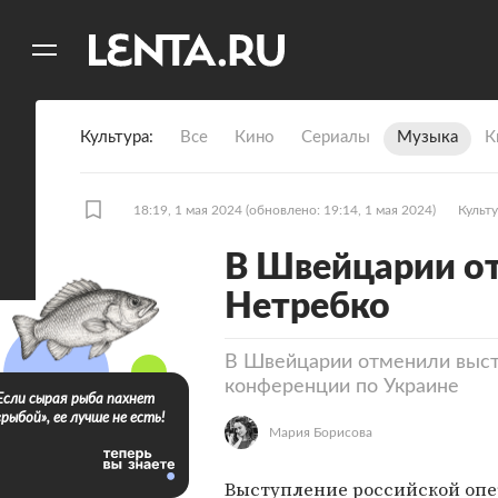
11
A
Культура
Все
Кино
Сериалы
Музыка
К
18:19, 1 мая 2024
(обновлено: 19:14, 1 мая 2024)
Культ
В Швейцарии о
Нетребко
В Швейцарии отменили выст
конференции по Украине
Если сырая рыба пахнет
«рыбой», ее лучше не есть!
Мария Борисова
Выступление российской оп