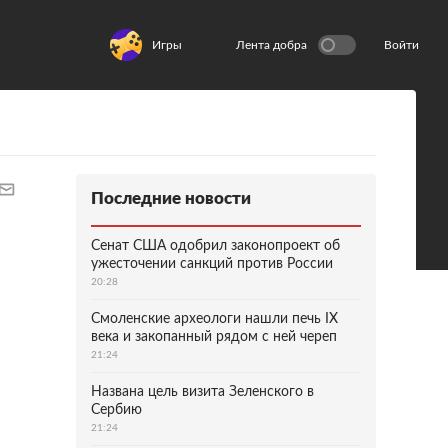
Игры
Лента добра
Войти
Последние новости
Сенат США одобрил законопроект об
ужесточении санкций против России
20:28
Смоленские археологи нашли печь IX
века и закопанный рядом с ней череп
21:24
Названа цель визита Зеленского в
Сербию
21:24