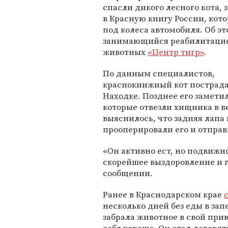
спасли дикого лесного кота, 
в Красную книгу России, кот
под колеса автомобиля. Об э
занимающийся реабилитаци
животных
«Центр тигр»
.
По данным специалистов,
краснокнижный кот пострада
Находке
. Позднее его замети
которые отвезли хищника в 
выяснилось, что задняя лапа 
прооперировали его и отправ
«Он активно ест, но подвижн
скорейшее выздоровление и го
сообщении.
Ранее в Краснодарском крае
несколько дней без еды в за
забрала животное в свой при