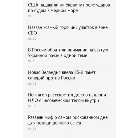
США надавили на Украину после ударов
по судам в Черном море
05:33
Назван «самый горячий» участок в зоне
СВО
05:20
В России обратили внимание на взятую
Украиной паузу в одной теме
05:13
Новая Зеландия ввела 35-й пакет
санкций против России
05:08
Пентагон рассекретил дело о падении
НЛО с человеческим телом внутри
05:03
Развеян миф о самом рискованном дне
для незащищенного секса
04:59