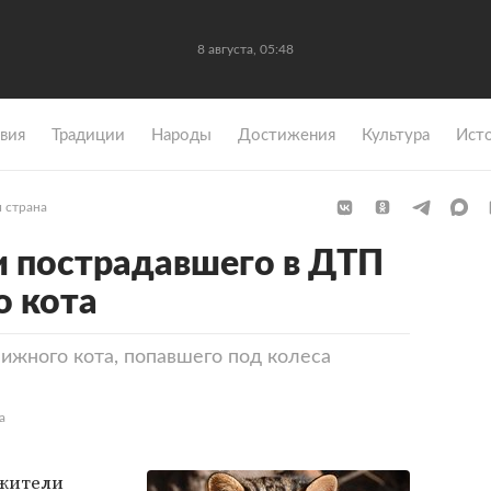
8 августа, 05:48
вия
Традиции
Народы
Достижения
Культура
Ист
 страна
и пострадавшего в ДТП
о кота
ижного кота, попавшего под колеса
а
 жители