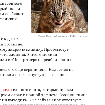
занесенного
орый попал
том сообщает
ей диких
Фото: Виталий Аньков / РИА Новости
л в ДТП в
ли россияне,
ветеринарную клинику. При осмотре
кота сломана. В итоге медики
или в «Центр тигр» на реабилитацию.
ость его еще ограничена. Надеемся на
товим его к выпуску!» — сказано в
спасли
слепого енота, который провел
пертом сарае в полной темноте. Зоозащитница
ют и выходила. Уже сейчас енот чувствует