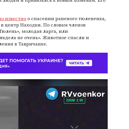
ь людям и привязался к новым хозяевам. Его
ло известно
о спасении раненого тюлененка,
 в центр Находки. По словам членов
юлень», молодая ларга, или
лядела не очень». Животное спасли и
ления в Тавричанке.