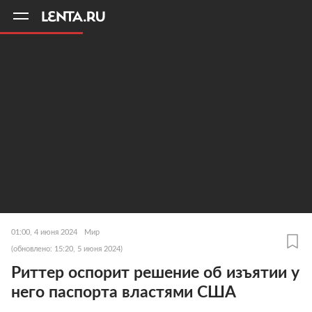
11
A
01:00, 4 июня 2024
Мир
(обновлено: 15:20, 5 июня 2024)
Риттер оспорит решение об изъятии у
него паспорта властями США