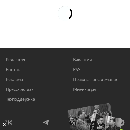
Редакция
Вакансии
Контакты
RSS
Реклама
Правовая информация
Пресс-релизы
Мини-игры
Техподдержка