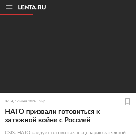
11
A
02:54, 12 июня 2024
Мир
НАТО призвали готовиться к
затяжной войне с Россией
CSIS: НАТО следует готовиться к сценарию затяжной