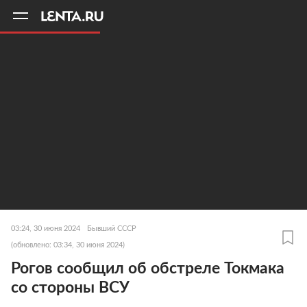
11
A
03:24, 30 июня 2024
Бывший СССР
(обновлено: 03:34, 30 июня 2024)
Рогов сообщил об обстреле Токмака
со стороны ВСУ