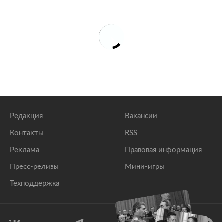
Редакция
Вакансии
Контакты
RSS
Реклама
Правовая информация
Пресс-релизы
Мини-игры
Техподдержка