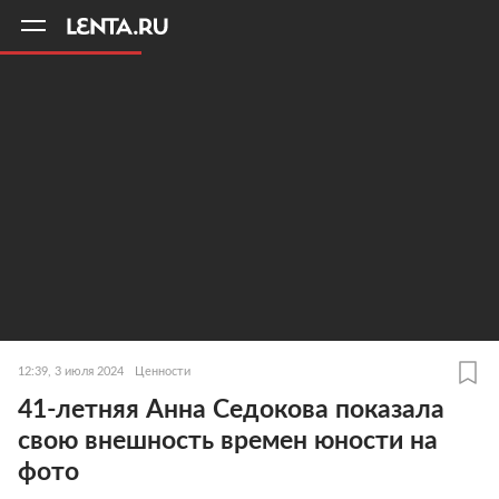
11
A
12:39, 3 июля 2024
Ценности
41-летняя Анна Седокова показала
свою внешность времен юности на
фото