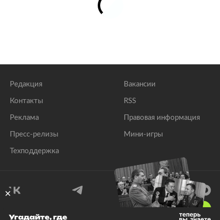
Редакция
Вакансии
Контакты
RSS
Реклама
Правовая информация
Пресс-релизы
Мини-игры
Техподдержка
18
+
Угадайте, где