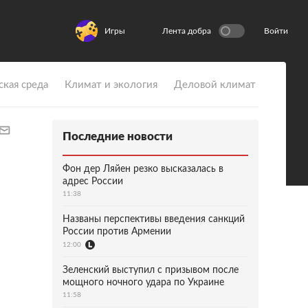
Игры
Лента добра
Войти
ская среда
Климат и экология
Деловой климат
Последние новости
Фон дер Ляйен резко высказалась в
адрес России
11:38
Названы перспективы введения санкций
России против Армении
12:00
Зеленский выступил с призывом после
мощного ночного удара по Украине
11:58