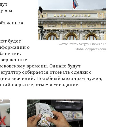
дут
курсы
объяснила
лют будет
Фото: Petrov Sergey / news.ru /
информации о
Globallookpress.com
банками.
совершенные
московскому времени. Однако будут
егулятор собирается отсекать сделки с
дних значений. Подобный механизм нужен,
ций на рынке, отмечает издание.