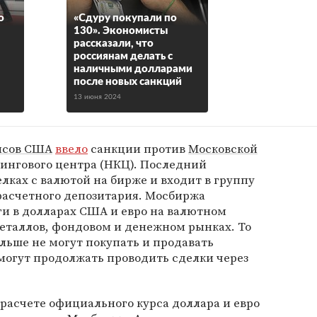
о
«Сдуру покупали по
130». Экономисты
о
рассказали, что
россиянам делать с
наличными долларами
после новых санкций
13 июня 2024
нсов США
ввело
санкции против
Московской
ингового центра (НКЦ). Последний
лках с валютой на бирже и входит в группу
асчетного депозитария. Мосбиржа
ги в долларах США и евро на валютном
еталлов, фондовом и денежном рынках. То
льше не могут покупать и продавать
 могут продолжать проводить сделки через
расчете официального курса доллара и евро