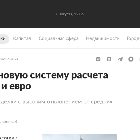
8 августа, 12:05
ки
Капитал
Социальная сфера
Недвижимость
Город
Экономика
новую систему расчета
 и евро
сделки с высоким отклонением от средних
ономика»)
дставил