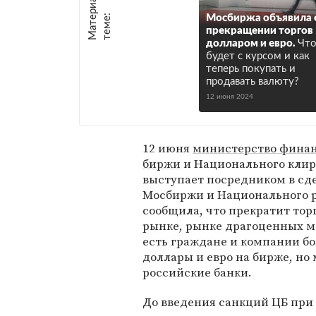
М
а
т
р
и
а
л
ы
п
о
т
е
м
е
е
:
Мосбиржа объявила 
прекращении торгов
долларом и евро.
Чт
будет с курсом и как
теперь покупать и
продавать валюту?
12 июня 2024
12 июня
министерство фина
биржи
и Национального клир
выступает посредником в сде
Мосбиржи и Национального р
сообщила, что прекратит тор
рынке, рынке драгоценных м
есть граждане и компании бо
доллары и евро на бирже, но
российские банки.
До введения санкций ЦБ при 