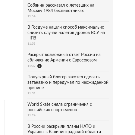
Собянин рассказал о летевших на
Москву 1984 беспилотниках
11:54
В Госдуме нашли способ максимально
снизить случаи налетов дронов ВСУ на
НПЗ
11:53
Раскрыт возможный ответ России на
сближение Армении с Евросоюзом
11:32
Популярный блогер захотел сделать
эвтаназию и передумал по неожиданной
причине
11:31
World Skate сняла ограничения с
российских спортсменов
11:24
В России раскрыли планы НАТО и
Украины в Калининградской области