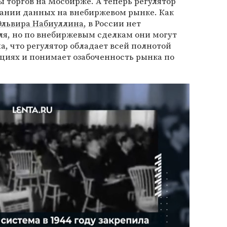
ы торгов на Мосбирже. А теперь регулятор
вании данных на внебиржевом рынке. Как
Эльвира Набиуллина
, в России нет
ля, но по внебиржевым сделкам они могут
а, что регулятор обладает всей полнотой
циях и понимает озабоченность рынка по