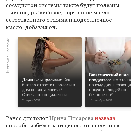
сосудистой системы также будут полезны
льняное, рыжиковое, горчичное масло
естественного отжима и подсолнечное
масло, добавил он.
Материалы по теме
Гликемический индек
Длинные и красивые.
Как
продуктов:
что это т
быстро отрастить волосы в
почему для желающи
домашних условиях?
похудеть людей он
Отвечают специалисты
бесполезен?
7 марта 2023
12 декабря 2023
Ранее диетолог
Ирина Писарева
назвала
способы избежать пищевого отравления в