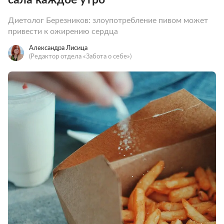
Диетолог Березников: злоупотребление пивом может
привести к ожирению сердца
Александра Лисица
(Редактор отдела «Забота о себе»)