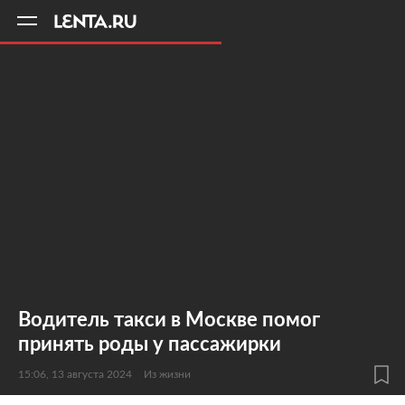
11
A
Водитель такси в Москве помог
принять роды у пассажирки
15:06, 13 августа 2024
Из жизни