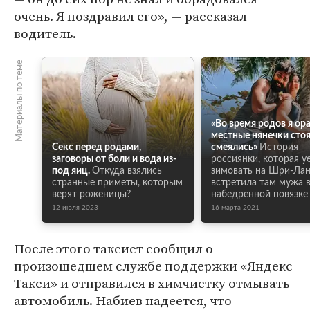
очень. Я поздравил его», — рассказал
водитель.
Материалы по теме
«Во время родов я ора
местные нянечки стоя
Секс перед родами,
смеялись»
История
заговоры от боли и вода из-
россиянки, которая у
под яиц.
Откуда взялись
зимовать на Шри-Лан
странные приметы, которым
встретила там мужа 
верят роженицы?
набедренной повязке
12 июля 2023
16 марта 2021
После этого таксист сообщил о
произошедшем службе поддержки «Яндекс
Такси» и отправился в химчистку отмывать
автомобиль. Набиев надеется, что