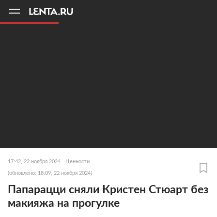
11
A
17:42, 22 ноября 2024
Ценности
(обновлено: 18:09, 22 ноября 2024)
Папарацци сняли Кристен Стюарт без
макияжа на прогулке