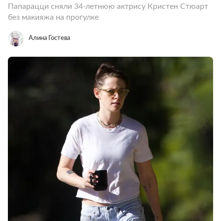
Папарацци сняли 34-летнюю актрису Кристен Стюарт
без макияжа на прогулке
Алина Гостева