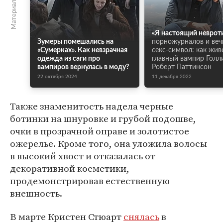
«Я настоящий неврот
Зумеры помешались на
порножурналов и ве
«Сумерках». Как невзрачная
секс-символ: как жив
одежда из саги про
главный вампир Голл
вампиров вернулась в моду?
Роберт Паттинсон
22 октября 2024
11 декабря 2022
Также знаменитость надела черные
ботинки на шнуровке и грубой подошве,
очки в прозрачной оправе и золотистое
ожерелье. Кроме того, она уложила волосы
в высокий хвост и отказалась от
декоративной косметики,
продемонстрировав естественную
внешность.
В марте Кристен Стюарт
снялась
в