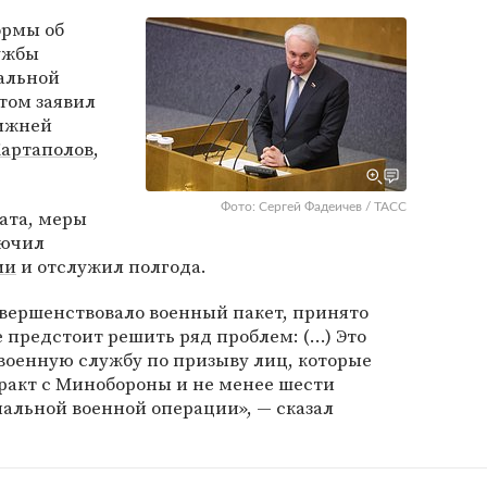
ормы об
ужбы
альной
этом заявил
нижней
артаполов
,
Фото: Сергей Фадеичев / ТАСС
тата, меры
лючил
ии
и отслужил полгода.
овершенствовало военный пакет, принято
е предстоит решить ряд проблем: (…) Это
военную службу по призыву лиц, которые
ракт с Минобороны и не менее шести
иальной военной операции», — сказал