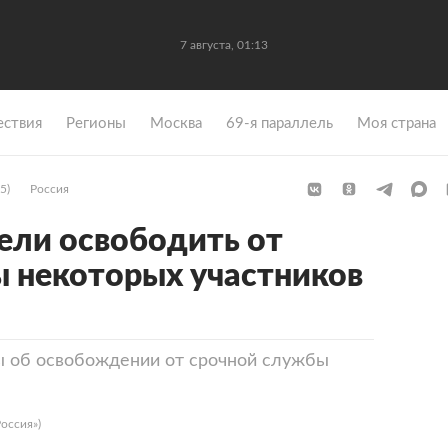
7 августа, 01:13
ствия
Регионы
Москва
69-я параллель
Моя страна
5)
Россия
тели освободить от
 некоторых участников
ы об освобождении от срочной службы
оссия»)