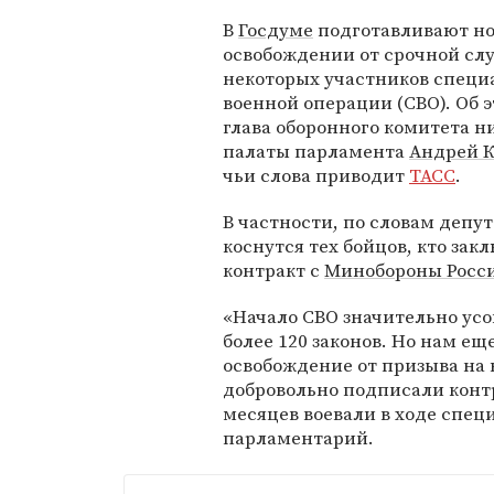
В
Госдуме
подготавливают н
освобождении от срочной сл
некоторых участников специ
военной операции (СВО). Об 
глава оборонного комитета 
палаты парламента
Андрей К
чьи слова приводит
ТАСС
.
В частности, по словам депу
коснутся тех бойцов, кто зак
контракт с
Минобороны Росс
«Начало СВО значительно ус
более 120 законов. Но нам ещ
освобождение от призыва на 
добровольно подписали конт
месяцев воевали в ходе спец
парламентарий.