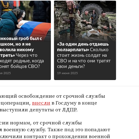
нковый гроб был с
шком, но я не
«За один день отдаешь
волила никому
ползарплаты»
Сколько
треть»
Через что
стоит жизнь солдат на
ходят родные, когда
СВО и на что они тратят
онят бойцов СВО?
свои деньги?
ня 2025
19 июня 2025
ающий освобождение от срочной службы
ецоперации,
внесли
в Госдуму в конце
 выступили депутаты от
ЛДПР
.
сии нормам, от срочной службы
л военную службу. Также под это попадают
аключили контракт о прохождении военной