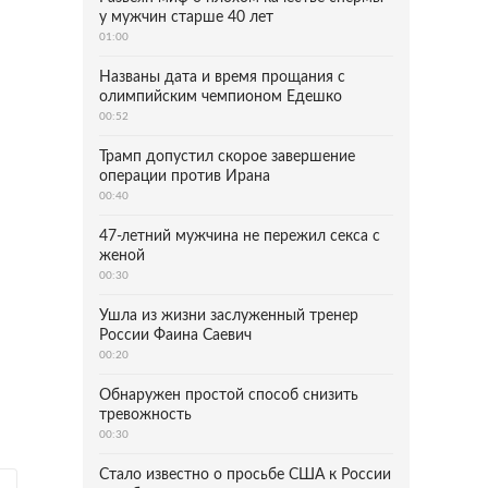
у мужчин старше 40 лет
01:00
Названы дата и время прощания с
олимпийским чемпионом Едешко
00:52
Трамп допустил скорое завершение
операции против Ирана
00:40
47-летний мужчина не пережил секса с
женой
00:30
Ушла из жизни заслуженный тренер
России Фаина Саевич
00:20
Обнаружен простой способ снизить
тревожность
00:30
Стало известно о просьбе США к России