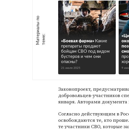
М
а
т
р
и
а
л
ы
п
о
т
е
м
е
е
:
«Ци
«Боевая фарма»
Какие
око
препараты продают
поз
бойцам СВО под видом
смо
бустеров и чем они
про
опасны?
хор
21 июля 2025
9 ию
Законопроект, предусматрив
добровольцев-участников сп
января. Авторами документа
Согласно действующим в Рос
освобождаются те, кто проше
те участники СВО, которые з