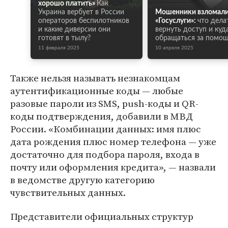
хорошо платить»
Как
Украина вербует в России
Мошенники взломал
операторов беспилотников
«Госуслуги»:
что делат
и какие диверсии они
вернуть доступ и куд
готовят в тылу?
обращаться за помо
11 февраля 2025
10 апреля 2025
Также нельзя называть незнакомцам
аутентификационные коды — любые
разовые пароли из SMS, push-коды и QR-
коды подтверждения, добавили в МВД
России. «Комбинации данных: имя плюс
дата рождения плюс номер телефона — уже
достаточно для подбора пароля, входа в
почту или оформления кредита», — назвали
в ведомстве другую категорию
чувствительных данных.
Представители официальных структур