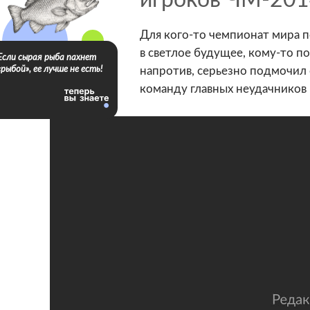
игроков ЧМ-201
17 фото
Для кого-то чемпионат мира п
в светлое будущее, кому-то п
Если сырая рыба пахнет
«рыбой», ее лучше не есть!
напротив, серьезно подмочил 
команду главных неудачников