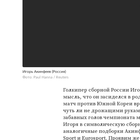
Игорь Акинфеев (Россия)
Фото: Paul Hanna / Reuters
Голкипер сборной России Иг
мысль, что он засиделся в р
матч против Южной Кореи вр
чуть ли не дрожащими руками
забавных голов чемпионата м
Игоря в символическую сборн
аналогичные подборки Акинфе
Sport и Eurosport. Проявим ж