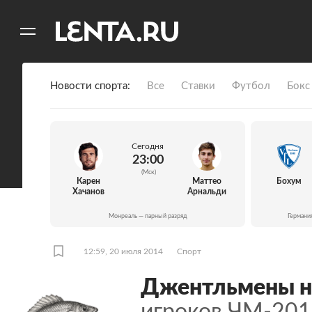
11
A
Новости спорта
Все
Ставки
Футбол
Бокс
Сегодня
23:00
(Мск)
Карен
Маттео
Бохум
Хачанов
Арнальди
Монреаль — парный разряд
Германи
12:59, 20 июля 2014
Спорт
Джентльмены н