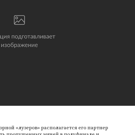
орной «лузеров» располагается его партнер
ять пропущенных мячей в полуфинале и