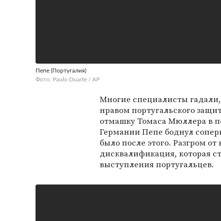
Пепе (Португалия)
Фото: Paulo Duarte / AP
Многие специалисты гадали, 
нравом португальского защит
отмашку Томаса Мюллера в п
Германии Пепе боднул соперн
было после этого. Разгром от
дисквалификация, которая ст
выступления португальцев.