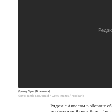
Давид Луис (Бразилия)
Фото: Jamie McDonald / Getty Images / Fotobank
Рядом с Алвесом в обороне сб
по команде Давид Луис. Дес