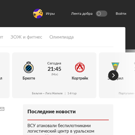
Игры
Лента добра
Войти
рт
ЗОЖ и фитнес
Олимпиада
Сегодня
21:45
(Мск)
йл
Брюгге
Кортрейк
Эшторил
Бельгия — Лига Жюпиле
|
1-й тур
Португалия 
Последние новости
ВСУ атаковали беспилотниками
логистический центр в уральском