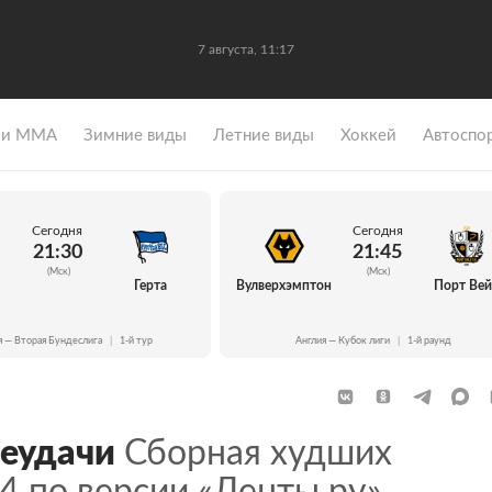
7 августа, 11:17
 и ММА
Зимние виды
Летние виды
Хоккей
Автоспо
Сегодня
Сегодня
21:30
21:45
(Мск)
(Мск)
Герта
Вулверхэмптон
Порт Ве
я — Вторая Бундеслига
|
1-й тур
Англия — Кубок лиги
|
1-й раунд
еудачи
Сборная худших