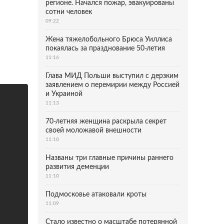
регионе. Начался пожар, эвакуированы
сотни человек
09:22
Жена тяжелобольного Брюса Уиллиса
покаялась за празднование 50-летия
11:16
Глава МИД Польши выступил с дерзким
заявлением о перемирии между Россией
и Украиной
11:13
70-летняя женщина раскрыла секрет
своей моложавой внешности
11:10
Названы три главные причины раннего
развития деменции
11:10
Подмосковье атаковали кроты
11:09
Стало известно о масштабе потерянной