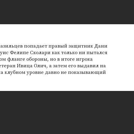
разильцев попадает правый защитник Дани
Луис Фелипе Сколари как только ни пытался
ом фланге обороны, но в итоге игрока
етеран Ивица Олич, а затем его выдавил на
на клубном уровне давно не показывающий