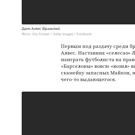
Дани Алвес (Бразилия)
Фото: Stu Forster / Getty Images / Fotobank
Первым под раздачу среди б
Алвес. Наставник «селесао» 
наиграть футболиста на прав
«Барселоны» вовсю «возил» в
скамейку запасных Майкон, 
чего-то выдающегося.