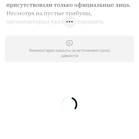
присутствовали только официальные лица.
Несмотря на пустые трибуны,
организаторам удалось сохранить
праздничную атмосферу и показать
красочное шоу. Не обошлось и без
традиционного парада спортсменов, в
Комментарии закрыты за истечением срока
котором приняли участие порядка 60
давности
россиян. Самые яркие моменты церемонии
открытия — в галерее
«Ленты.ру»
.