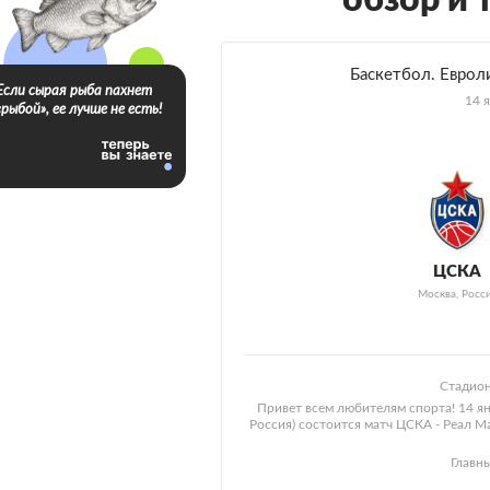
обзор и 
Баскетбол. Евроли
Если сырая рыба пахнет
14 я
«рыбой», ее лучше не есть!
ЦСКА
Москва, Росс
Стадион
Привет всем любителям спорта! 14 ян
Россия) состоится матч ЦСКА - Реал М
Главн