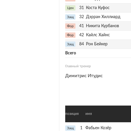
31
Коста Куфос
Цен
32
Дэрран Хиллиард
Защ
41
Никита Курбанов
Фор
42
Кайлс Хайнс
Фор
84
Рон Бейкер
Защ
Всего
Главный тренер
Димитрис Итудис
позиция
имя
1
Фабьен Козёр
Защ