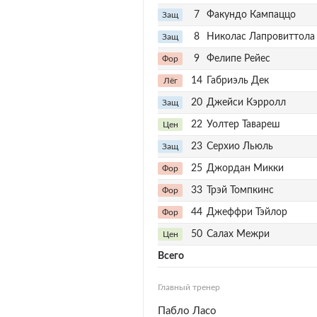
7
Факундо Кампаццо
Защ
8
Николас Лапровиттола
Защ
9
Фелипе Рейес
Фор
14
Габриэль Дек
Лёг
20
Джейси Кэрролл
Защ
22
Уолтер Тавареш
Цен
23
Серхио Льюль
Защ
25
Джордан Микки
Фор
33
Трэй Томпкинс
Фор
44
Джеффри Тэйлор
Фор
50
Салах Межри
Цен
Всего
Главный тренер
Пабло Ласо