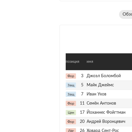
Обз
позиция
имя
3
Джоэл Боломбой
Фор
5
Майк Джеймс
Защ
7
Иван Ухов
Защ
11
Семён Антонов
Фор
17
Йоханнес Фойгтман
Цен
20
Андрей Воронцевич
Фор
26
Ховард Сент-Рос
Лёг