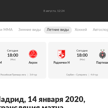
8 августа, 12:24
 и ММА
Зимние виды
Летние виды
Хоккей
Автоспо
Сегодня
Сегодня
18:00
18:00
(Мск)
(Мск)
М
Акрон
Раднички Н
Партиза
 Российская Премьер-лига
|
3-й тур
Сербия — Суперлига
|
4-й тур
адрид, 14 января 2020,