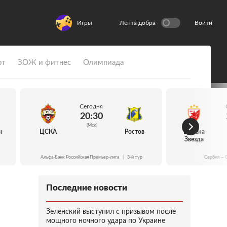
Игры
Лента добра
Войти
рт
ЗОЖ и фитнес
Олимпиада
Сегодня
20:30
(Мск)
н
ЦСКА
Ростов
Црвена
Звезда
Альфа-Банк Российская Премьер-лига
|
3-й тур
Сербия — 
Последние новости
Зеленский выступил с призывом после
мощного ночного удара по Украине