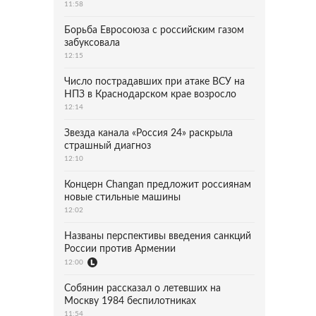
11:58
Борьба Евросоюза с российским газом
забуксовала
12:15
Число пострадавших при атаке ВСУ на
НПЗ в Краснодарском крае возросло
12:14
Звезда канала «Россия 24» раскрыла
страшный диагноз
12:10
Концерн Changan предложит россиянам
новые стильные машины
12:02
Названы перспективы введения санкций
России против Армении
12:00
Собянин рассказал о летевших на
Москву 1984 беспилотниках
11:54