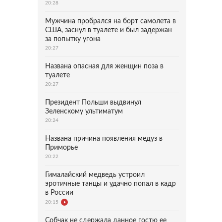
20:28
Мужчина пробрался на борт самолета в
США, заснул в туалете и был задержан
за попытку угона
20:27
Названа опасная для женщин поза в
туалете
20:27
Президент Польши выдвинул
Зеленскому ультиматум
20:24
Названа причина появления медуз в
Приморье
20:22
Гималайский медведь устроил
эротичные танцы и удачно попал в кадр
в России
20:15
Собчак не сдержала данное гостю ее