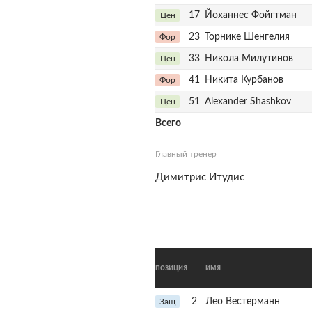
17
Йоханнес Фойгтман
Цен
23
Торнике Шенгелия
Фор
33
Никола Милутинов
Цен
41
Никита Курбанов
Фор
51
Alexander Shashkov
Цен
Всего
Главный тренер
Димитрис Итудис
позиция
имя
2
Лео Вестерманн
Защ