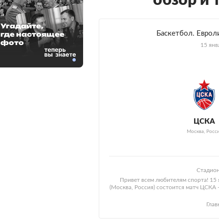
обзор и 
Угадайте,
Баскетбол. Евроли
где настоящее
фото
15 янв
ЦСКА
Москва, Росс
Стадион
Привет всем любителям спорта! 15 
(Москва, Россия) состоится матч ЦСКА 
Глав