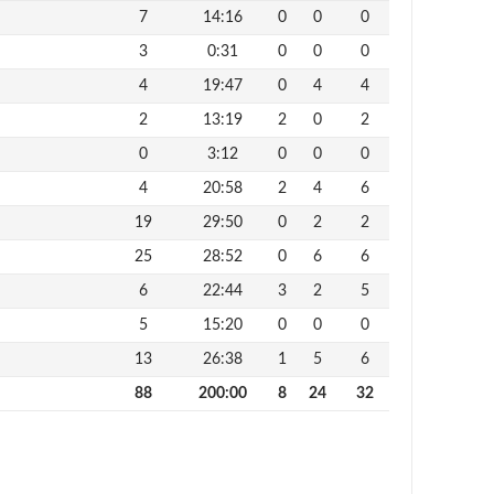
7
14:16
0
0
0
3
0:31
0
0
0
4
19:47
0
4
4
2
13:19
2
0
2
0
3:12
0
0
0
4
20:58
2
4
6
19
29:50
0
2
2
25
28:52
0
6
6
6
22:44
3
2
5
5
15:20
0
0
0
13
26:38
1
5
6
88
200:00
8
24
32