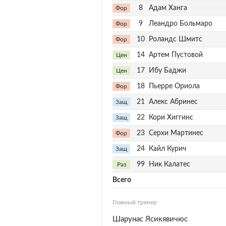
8
Адам Ханга
Фор
9
Леандро Больмаро
Фор
10
Роландс Шмитс
Фор
14
Артем Пустовой
Цен
17
Ибу Баджи
Цен
18
Пьерре Ориола
Фор
21
Алекс Абринес
Защ
22
Кори Хиггинс
Защ
23
Серхи Мартинес
Фор
24
Кайл Курич
Защ
99
Ник Калатес
Раз
Всего
Главный тренер
Шарунас Ясикявичюс