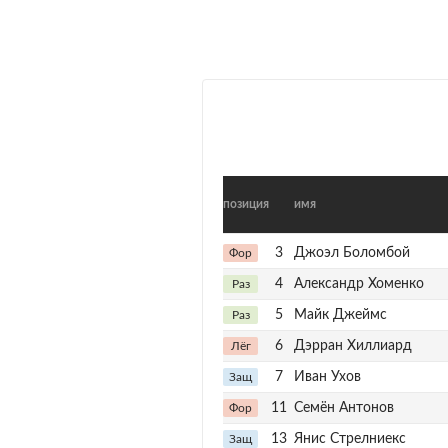
позиция
имя
3
Джоэл Боломбой
Фор
4
Александр Хоменко
Раз
5
Майк Джеймс
Раз
6
Дэрран Хиллиард
Лёг
7
Иван Ухов
Защ
11
Семён Антонов
Фор
13
Янис Стрелниекс
Защ