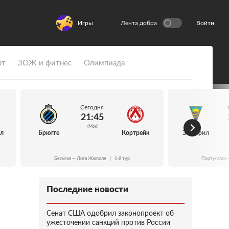
Игры
Лента добра
Войти
рт
ЗОЖ и фитнес
Олимпиада
Сегодня
21:45
(Мск)
йл
Брюгге
Кортрейк
Эшторил
Бельгия — Лига Жюпиле
|
1-й тур
Португалия 
Последние новости
Сенат США одобрил законопроект об
ужесточении санкций против России