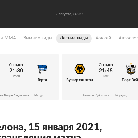
7 августа, 20:30
 и ММА
Зимние виды
Летние виды
Хоккей
Автоспо
Сегодня
Сегодня
21:30
21:45
(Мск)
(Мск)
Герта
Вулверхэмптон
Порт Ве
я — Вторая Бундеслига
|
1-й тур
Англия — Кубок лиги
|
1-й раунд
лона, 15 января 2021,