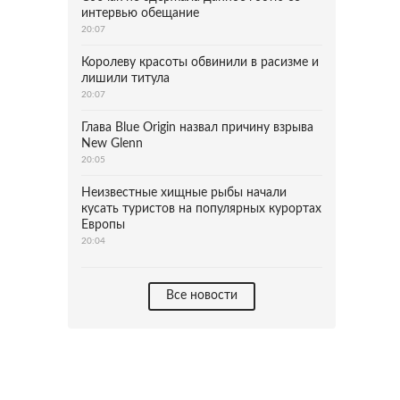
интервью обещание
20:07
Королеву красоты обвинили в расизме и
лишили титула
20:07
Глава Blue Origin назвал причину взрыва
New Glenn
20:05
Неизвестные хищные рыбы начали
кусать туристов на популярных курортах
Европы
20:04
Все новости