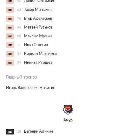
нп
50
Данил Юртайкин
нп
63
Тахир Мингачёв
нп
76
Егор Афанасьев
нп
96
Матвей Гуськов
нп
98
Максим Мамин
нп
7
Иван Телегин
нп
52
Кирилл Максимов
нп
54
Никита Ртищев
Главный тренер
Игорь Валерьевич Никитин
Амур
вр
18
Евгений Аликин