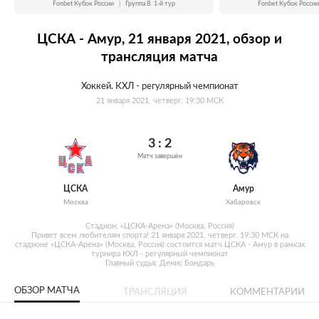
Fonbet Кубок России
|
Группа B. 1-й тур
Fonbet Кубок России
ЦСКА - Амур, 21 января 2021, обзор и
трансляция матча
Хоккей. КХЛ - регулярный чемпионат
21 января 2021, четверг. 19:30 МСК
3 : 2
Матч завершён
ЦСКА
Амур
Москва
Хабаровск
Стадион: «ЦСКА-Арена» (Москва, Россия)
Привет всем любителям спорта! 21 января 2021, четверг. 19:30 МСК на
стадионе «ЦСКА-Арена» (Москва, Россия) состоится матч ЦСКА - Амур в рамках
турнира КХЛ - регулярный чемпионат
Главный судья: Денис Бондарь
ОБЗОР МАТЧА
ТРАНСЛЯЦИЯ
КОММЕНТАРИИ