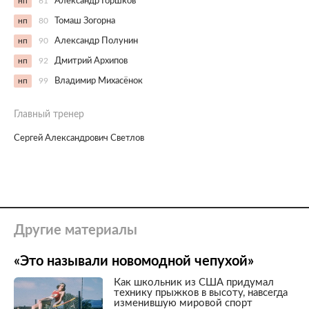
нп
61
Александр Горшков
нп
80
Томаш Зогорна
нп
90
Александр Полунин
нп
92
Дмитрий Архипов
нп
99
Владимир Михасёнок
Главный тренер
Сергей Александрович Светлов
Другие материалы
«Это называли новомодной чепухой»
Как школьник из США придумал
технику прыжков в высоту, навсегда
изменившую мировой спорт