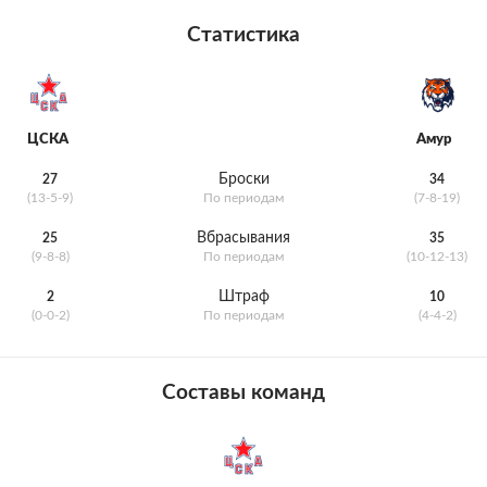
Статистика
ЦСКА
Амур
Броски
27
34
(13-5-9)
По периодам
(7-8-19)
Вбрасывания
25
35
(9-8-8)
По периодам
(10-12-13)
Штраф
2
10
(0-0-2)
По периодам
(4-4-2)
Составы команд