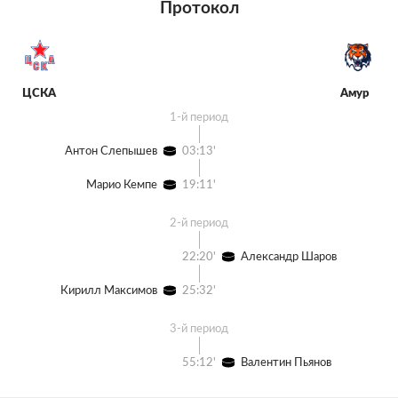
Протокол
ЦСКА
Амур
1-й период
Антон Слепышев
03:13'
Марио Кемпе
19:11'
2-й период
22:20'
Александр Шаров
Кирилл Максимов
25:32'
3-й период
55:12'
Валентин Пьянов