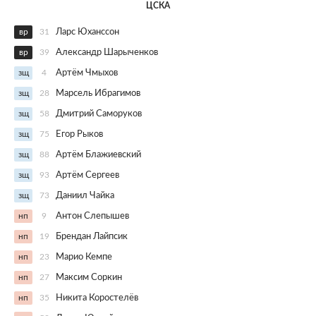
ЦСКА
вр
31
Ларс Юханссон
вр
39
Александр Шарыченков
зщ
4
Артём Чмыхов
зщ
28
Марсель Ибрагимов
зщ
58
Дмитрий Саморуков
зщ
75
Егор Рыков
зщ
88
Артём Блажиевский
зщ
93
Артём Сергеев
зщ
73
Даниил Чайка
нп
9
Антон Слепышев
нп
19
Брендан Лайпсик
нп
23
Марио Кемпе
нп
27
Максим Соркин
нп
35
Никита Коростелёв