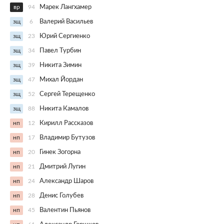
вр
94
Марек Лангхамер
зщ
6
Валерий Васильев
зщ
23
Юрий Сергиенко
зщ
34
Павел Турбин
зщ
39
Никита Зимин
зщ
47
Михал Йордан
зщ
52
Сергей Терещенко
зщ
88
Никита Камалов
нп
12
Кирилл Рассказов
нп
17
Владимир Бутузов
нп
20
Гинек Зогорна
нп
21
Дмитрий Лугин
нп
24
Александр Шаров
нп
28
Денис Голубев
нп
45
Валентин Пьянов