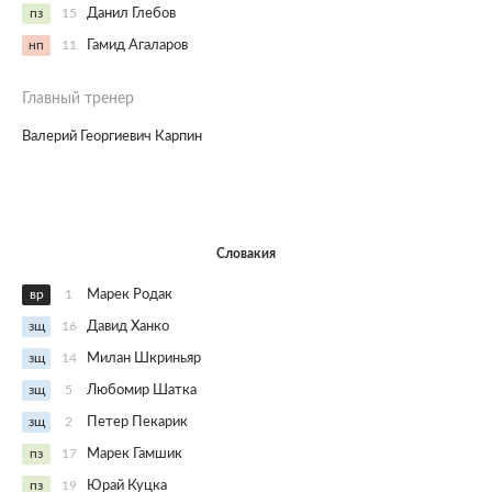
пз
15
Данил Глебов
нп
11
Гамид Агаларов
Главный тренер
Валерий Георгиевич Карпин
Словакия
вр
1
Марек Родак
зщ
16
Давид Ханко
зщ
14
Милан Шкриньяр
зщ
5
Любомир Шатка
зщ
2
Петер Пекарик
пз
17
Марек Гамшик
пз
19
Юрай Куцка