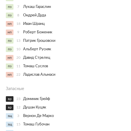
пз
7
Лукаш Гараслин
пз
8
Ондрей Дуда
нп
18
Иван Шранц
нп
9
Роберт Боженик
пз
13
Патрик Грошовски
пз
10
Альберт Русняк
нп
20
Давид Стрелец
пз
11
Томаш Суслов
нп
22
Ладислав Альмаси
Запасные
вр
23
Доминик Грейф
вр
12
Душан Куцяк
зщ
3
Вернон Де Марко
зщ
15
Томаш Губочан