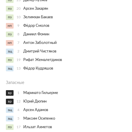
пз
23
Далер Кузяев
пз
20
Арсен Захарян
пз
10
Зелимхан Бакаев
нп
9
Фёдор Смолов
пз
8
Даниил Фомин
нп
7
Антон Заболотный
зщ
2
Дмитрий Чистяков
пз
19
Рифат Жемалетдинов
зщ
13
Фёдор Кудряшов
Запасные
вр
1
Маринато Гильерме
вр
12
Юрий Дюпин
зщ
4
Арсен Адамов
зщ
5
Максим Осипенко
пз
17
Ильзат Ахметов