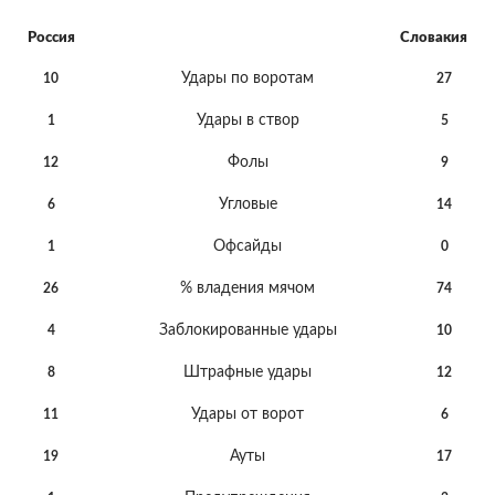
Россия
Словакия
Удары по воротам
10
27
Удары в створ
1
5
Фолы
12
9
Угловые
6
14
Офсайды
1
0
% владения мячом
26
74
Заблокированные удары
4
10
Штрафные удары
8
12
Удары от ворот
11
6
Ауты
19
17