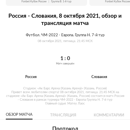
Fonbet Кубок России
|
Группа B. 1-й тур
Fonbet Кубок России
Россия - Словакия, 8 октября 2021, обзор и
трансляция матча
Футбол. ЧМ-2022 - Европа. Группа H. 7-й тур
08 октября 2021, пятница. 21:45 МСК
1 : 0
Матч завершён
Россия
Словакия
Стадион: «Ак Барс Арена (Казань Арена)» (Казань, Россия)
Привет всем любителям спорта! 08 октября 2021, пятница. 21:45 МСК на
стадионе «Ак Барс Арена (Казань Арена)» (Казань, Россия) состоится матч Россия
- Словакия в рамках турнира ЧМ-2022 - Европа Группа H. 7-й тур
Главный судья: Матеу Лаос
ОБЗОР МАТЧА
ТРАНСЛЯЦИЯ
КОММЕНТАРИИ
Протокол