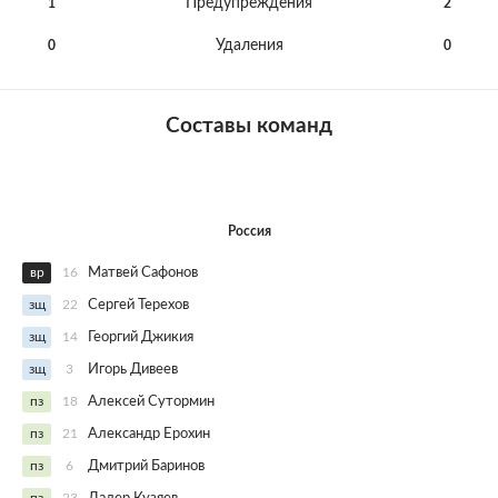
Предупреждения
1
2
Удаления
0
0
Составы команд
Россия
вр
16
Матвей Сафонов
зщ
22
Сергей Терехов
зщ
14
Георгий Джикия
зщ
3
Игорь Дивеев
пз
18
Алексей Сутормин
пз
21
Александр Ерохин
пз
6
Дмитрий Баринов