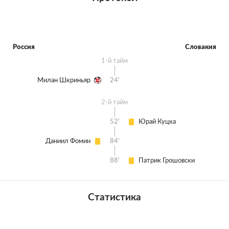
Россия
Словакия
1-й тайм
Милан Шкриньяр
24'
2-й тайм
52'
Юрай Куцка
Даниил Фомин
84'
88'
Патрик Грошовски
Статистика