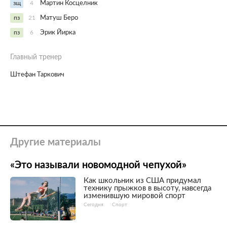
зщ
4
Мартин Косцелник
пз
21
Матуш Беро
пз
6
Эрик Йирка
Главный тренер
Штефан Таркович
Другие материалы
«Это называли новомодной чепухой»
Как школьник из США придумал
технику прыжков в высоту, навсегда
изменившую мировой спорт
Сегодня
Спорт