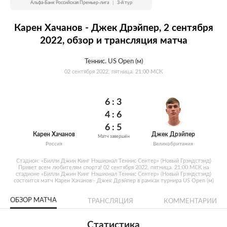
Альфа-Банк Российская Премьер-лига
|
3-й тур
Карен Хачанов - Джек Дрэйпер, 2 сентября
2022, обзор и трансляция матча
Теннис. US Open (м)
02 сентября 2022, пятница. 21:00 МСК
6:
3
4:
6
6:
5
Карен Хачанов
Джек Дрэйпер
Матч завершён
Россия
Великобритания
Стадион: «Билли Джин Кинг Нэшионал Теннис Сентер» (Новый Грэндстэнд)
Привет всем любителям спорта! 02 сентября 2022, пятница. 21:00 МСК на
стадионе «Билли Джин Кинг Нэшионал Теннис Сентер» (Новый Грэндстэнд)
состоится матч Карен Хачанов - Джек Дрэйпер в рамках турнира US Open (м)
ОБЗОР МАТЧА
ТРАНСЛЯЦИЯ
КОММЕНТАРИИ
Статистика