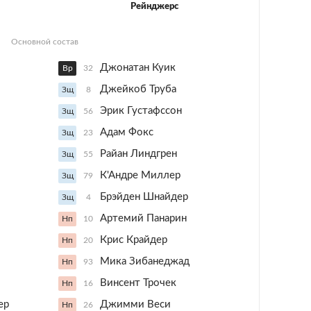
Рейнджерс
Основной состав
Джонатан Куик
Вр
32
Джейкоб Труба
Зщ
8
Эрик Густафссон
Зщ
56
Адам Фокс
Зщ
23
Райан Линдгрен
Зщ
55
К'Андре Миллер
Зщ
79
Брэйден Шнайдер
Зщ
4
Артемий Панарин
Нп
10
Крис Крайдер
Нп
20
Мика Зибанеджад
Нп
93
Винсент Трочек
Нп
16
ер
Джимми Веси
Нп
26