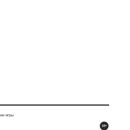
ни-игры
18+