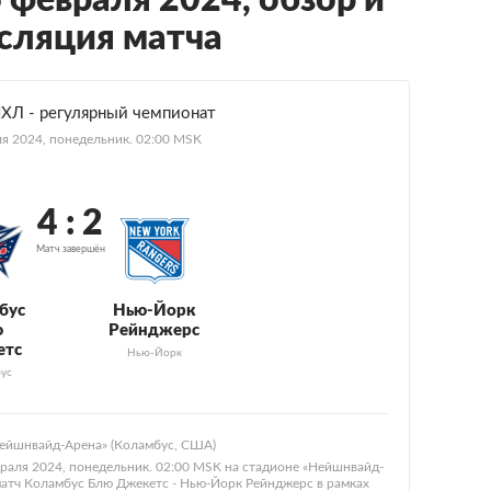
 февраля 2024, обзор и
сляция матча
НХЛ - регулярный чемпионат
я 2024, понедельник. 02:00 MSK
4 : 2
Матч завершён
бус
Нью-Йорк
ю
Рейнджерс
етс
Нью-Йорк
ус
Нейшнвайд-Арена» (Коламбус, США)
раля 2024, понедельник. 02:00 MSK на стадионе «Нейшнвайд-
матч Коламбус Блю Джекетс - Нью-Йорк Рейнджерс в рамках