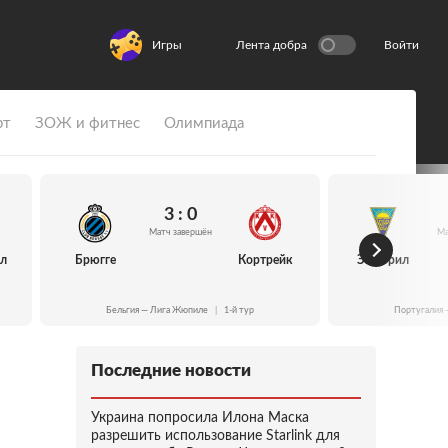
Игры
Лента добра
Войти
рт
ЗОЖ и фитнес
Олимпиада
3 : 0
Матч завершён
Ма
йл
Брюгге
Кортрейк
Эшторил
Бельгия — Лига Жюпиле
|
1-й тур
Португалия 
Последние новости
Украина попросила Илона Маска
разрешить использование Starlink для