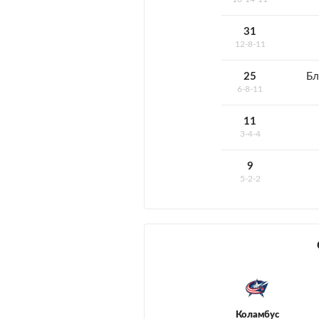
31
12-8-11
25
Бл
6-8-11
11
3-4-4
9
5-2-2
Коламбус