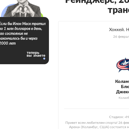
Рейнджерс, 26
тран
Если бы Илон Маск тратил
по 1 млн долларов в день,
Хоккей. 
его состояние не
26 феврал
закончилось бы и через
2000 лет
Колам
Бл
Джек
Коламб
Стадион: «
Привет всем любителям спорта! 26 фев
Арена» (Коламбус, США) состоится 