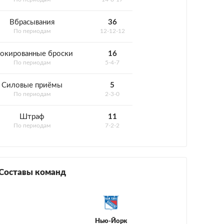
Вбрасывания
36
По периодам
12-12-12
окированные броски
16
По периодам
5-4-7
Силовые приёмы
5
По периодам
2-3-0
Штраф
11
По периодам
7-2-2
Составы команд
Нью-Йорк