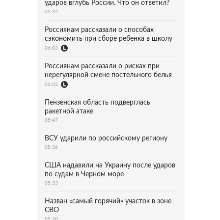
ударов вглубь России. Что он ответил?
03:34
Россиянам рассказали о способах
сэкономить при сборе ребенка в школу
06:03
Россиянам рассказали о рисках при
нерегулярной смене постельного белья
06:03
Пензенская область подверглась
ракетной атаке
05:47
ВСУ ударили по российскому региону
05:36
США надавили на Украину после ударов
по судам в Черном море
05:33
Назван «самый горячий» участок в зоне
СВО
05:20