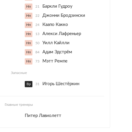
Баркли Гудроу
Нп
21
Джонни Бродзински
Нп
22
Каапо Какко
Нп
24
Алекси Лафреньер
Нп
13
Уилл Кайлли
Нп
50
Адам Эдстрём
Нп
84
Мэтт Ремпе
Нп
73
Запасные
Игорь Шестёркин
Вр
31
Главные тренеры
Питер Лавиолетт