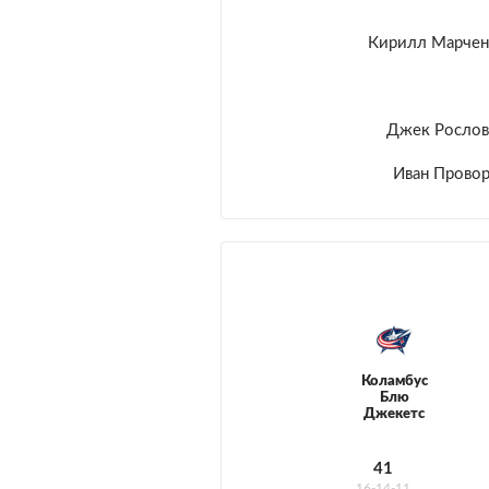
Кирилл Марчен
Джек Рослов
Иван Прово
Коламбус
Блю
Джекетс
41
16-14-11