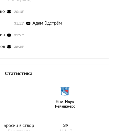
ко
20:18'
Адам Эдстрём
31:11'
ич
31:57'
ров
38:35'
Статистика
Нью-Йорк
Рейнджерс
Броски в створ
39
По периодам
14-8-17