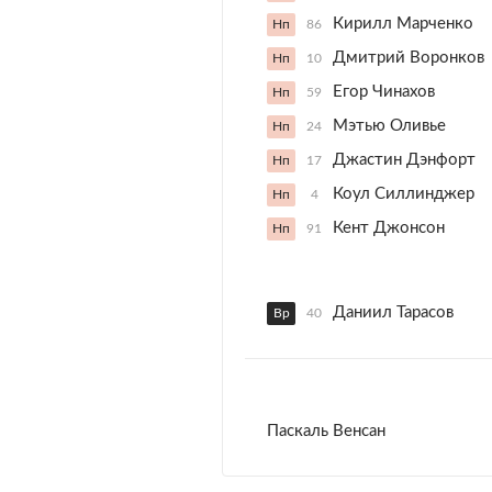
Кирилл Марченко
Нп
86
Дмитрий Воронков
Нп
10
Егор Чинахов
Нп
59
Мэтью Оливье
Нп
24
Джастин Дэнфорт
Нп
17
Коул Силлинджер
Нп
4
Кент Джонсон
Нп
91
Даниил Тарасов
Вр
40
Паскаль Венсан