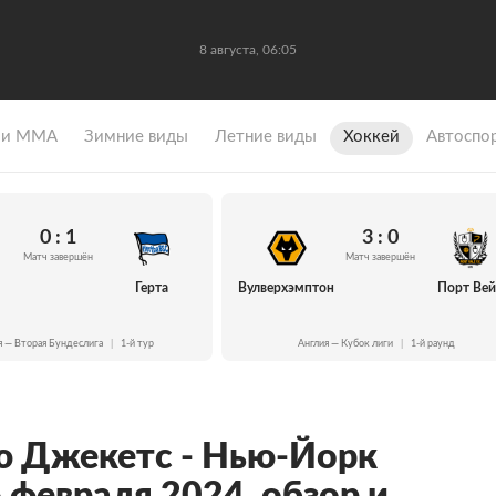
8 августа, 06:05
 и ММА
Зимние виды
Летние виды
Хоккей
Автоспо
0 : 1
3 : 0
Матч завершён
Матч завершён
Герта
Вулверхэмптон
Порт Ве
я — Вторая Бундеслига
|
1-й тур
Англия — Кубок лиги
|
1-й раунд
ю Джекетс - Нью-Йорк