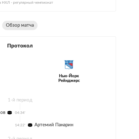
а НХЛ - регулярный чемпионат
Обзор матча
Протокол
Нью-Йорк
Рейнджерс
1-й период
ов
04:34'
Артемий Панарин
14:22'
2-й период