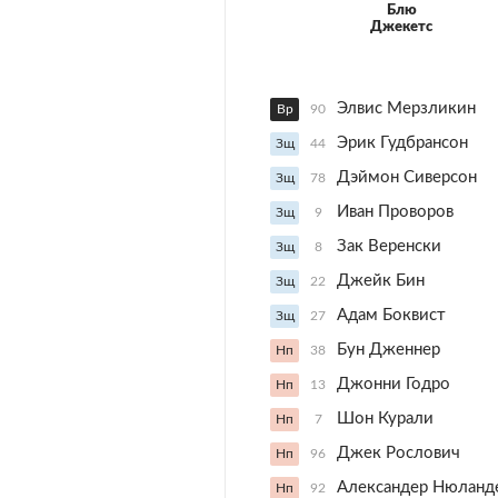
Блю
Джекетс
Элвис Мерзликин
Вр
90
Эрик Гудбрансон
Зщ
44
Дэймон Сиверсон
Зщ
78
Иван Проворов
Зщ
9
Зак Веренски
Зщ
8
Джейк Бин
Зщ
22
Адам Боквист
Зщ
27
Бун Дженнер
Нп
38
Джонни Годро
Нп
13
Шон Курали
Нп
7
Джек Рослович
Нп
96
Александер Нюланд
Нп
92