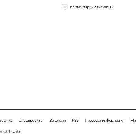
Комментарии отключены
держка
Спецпроекты
Вакансии
RSS
Правовая информация
Ми
е
Ctrl+Enter