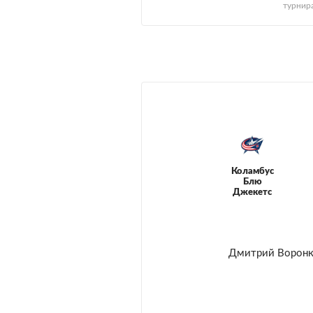
турнир
Коламбус
Блю
Джекетс
Дмитрий Воронк