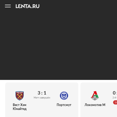
11
A
3 : 1
0 
Матч завершён
2-й 
Li
Вест Хэм
Портсмут
Локомотив М
Юнайтед