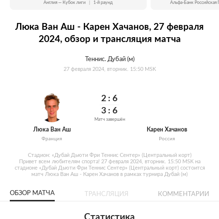
Англия — Кубок лиги
|
1-й раунд
Альфа-Банк Российская 
Люка Ван Аш - Карен Хачанов, 27 февраля
2024, обзор и трансляция матча
Теннис. Дубай (м)
27 февраля 2024, вторник. 15:50 MSK
2:
6
3:
6
Матч завершён
Люка Ван Аш
Карен Хачанов
Франция
Россия
Стадион: «Дубай Дьюти Фри Теннис Сентер» (Центральный корт)
Привет всем любителям спорта! 27 февраля 2024, вторник. 15:50 MSK на
стадионе «Дубай Дьюти Фри Теннис Сентер» (Центральный корт) состоится
матч Люка Ван Аш - Карен Хачанов в рамках турнира Дубай (м)
ОБЗОР МАТЧА
ТРАНСЛЯЦИЯ
КОММЕНТАРИИ
Статистика