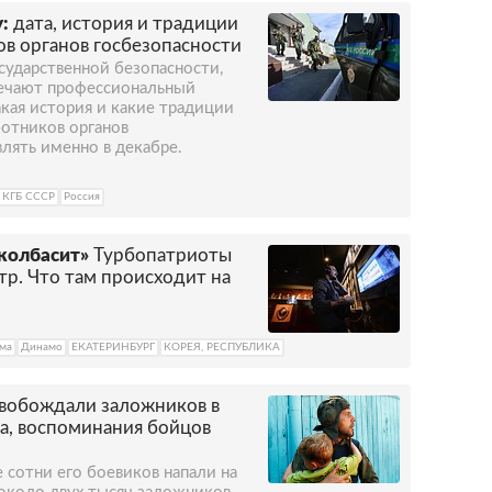
:
дата, история и традиции
ов органов госбезопасности
сударственной безопасности,
мечают профессиональный
акая история и какие традиции
ботников органов
лять именно в декабре.
КГБ СССР
Россия
колбасит»
Турбопатриоты
тр. Что там происходит на
ума
Динамо
ЕКАТЕРИНБУРГ
КОРЕЯ, РЕСПУБЛИКА
свобождали заложников в
а, воспоминания бойцов
 сотни его боевиков напали на