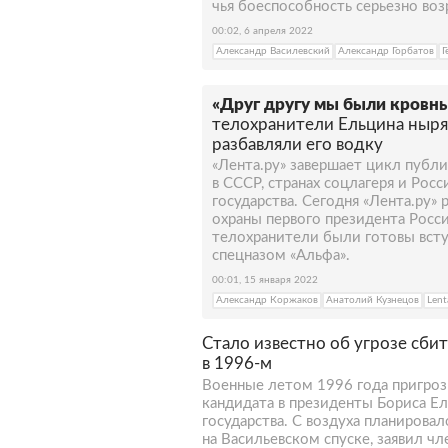
чья боеспособность серьезно воз
00:02, 6 апреля 2022
Александр Василевский
Александр Горбатов
Г
«Друг другу мы были кровн
телохранители Ельцина нырял
разбавляли его водку
«Лента.ру» завершает цикл публи
в СССР, странах соцлагеря и Рос
государства. Сегодня «Лента.ру» 
охраны первого президента Росси
телохранители были готовы всту
спецназом «Альфа».
00:01, 15 января 2022
Александр Коржаков
Анатолий Кузнецов
Lent
Стало известно об угрозе сби
в 1996-м
Военные летом 1996 года пригроз
кандидата в президенты Бориса Е
государства. С воздуха планирова
на Васильевском спуске, заявил ч