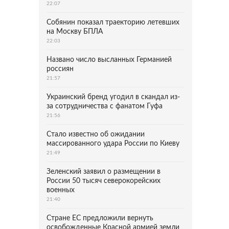
22:07
Собянин показал траекторию летевших
на Москву БПЛА
22:03
Названо число высланных Германией
россиян
21:57
Украинский бренд угодил в скандал из-
за сотрудничества с фанатом Гуфа
21:56
Стало известно об ожидании
массированного удара России по Киеву
21:49
Зеленский заявил о размещении в
России 50 тысяч северокорейских
военных
21:40
Стране ЕС предложили вернуть
освобожденные Красной армией земли