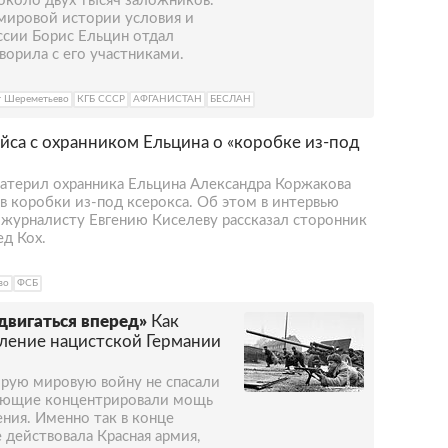
 около двух тысяч заложников.
мировой истории условия и
ссии Борис Ельцин отдал
ворила с его участниками.
 Шереметьево
КГБ СССР
АФГАНИСТАН
БЕСЛАН
са с охранником Ельцина о «коробке из-под
атерил охранника Ельцина Александра Коржакова
в коробки из-под ксерокса. Об этом в интервью
 журналисту Евгению Киселеву рассказал сторонник
д Кох.
во
ФСБ
двигаться вперед»
Как
пление нацистской Германии
рую мировую войну не спасали
пающие концентрировали мощь
ения. Именно так в конце
 действовала Красная армия,