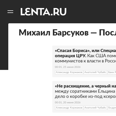
11
A
Михаил Барсуков — Пос
«Спасая Бориса», или Специ
операция ЦРУ.
Как США помо
коммунистов к власти в Росс
00:01, 25 июня 2026
Александр Коржаков
Анатолий Чубайс
Банк 
«Не расхищение, а черный н
между соратниками Ельцина 
дело о коробке из-под ксеро
00:01, 20 июня 2026
Александр Коржаков
Анатолий Чубайс
Госду