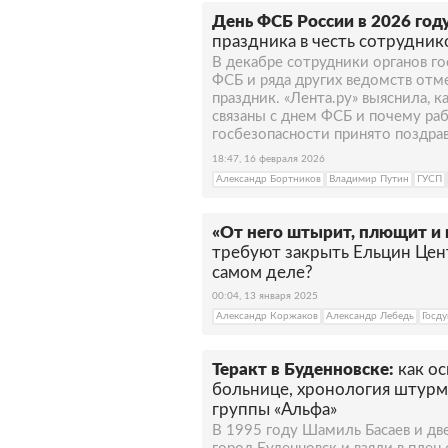
День ФСБ России в 2026 году
праздника в честь сотрудник
В декабре сотрудники органов го
ФСБ и ряда других ведомств от
праздник. «Лента.ру» выяснила, к
связаны с днем ФСБ и почему ра
госбезопасности принято поздрав
18:47, 16 февраля 2026
Александр Бортников
Владимир Путин
ГУСП
«От него штырит, плющит и 
требуют закрыть Ельцин Цен
самом деле?
00:04, 13 января 2025
Александр Коржаков
Александр Лебедь
Госд
Теракт в Буденновске:
как о
больнице, хронология штурм
группы «Альфа»
В 1995 году Шамиль Басаев и две