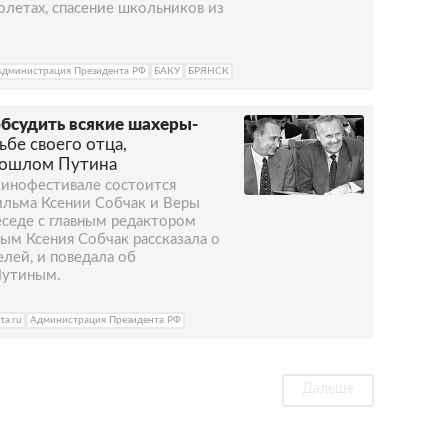
летах, спасение школьников из
Администрация Президента РФ
БАКУ
БРЯНСК
обсудить всякие шахеры-
ьбе своего отца,
рошлом Путина
 кинофестивале состоится
ильма Ксении Собчак и Веры
еседе с главным редактором
м Ксения Собчак рассказала о
елей, и поведала об
Путиным.
ta.ru
Администрация Президента РФ
Дальше