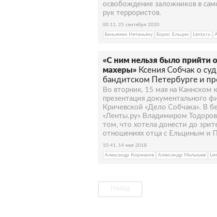
освобождение заложников в само
рук террористов.
00:11, 25 сентября 2020
Биньямин Нетаньяху
Борис Ельцин
Lenta.ru
«С ним нельзя было прийти 
махеры»
Ксения Собчак о суд
бандитском Петербурге и п
Во вторник, 15 мая на Каннском
презентация документального ф
Кричевской «Дело Собчака». В б
«Ленты.ру» Владимиром Тодоровы
том, что хотела донести до зрит
отношениях отца с Ельциным и 
10:41, 14 мая 2018
Александр Коржаков
Александр Малышев
Len
Назад