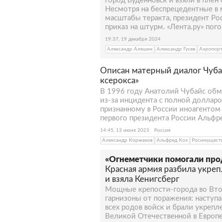
город Буденновск и взяли в плен
Несмотря на беспрецедентные в 
масштабы теракта, президент Ро
приказ на штурм. «Лента.ру» пого
19:37, 19 декабря 2024
Александр Алешин
Александр Гусев
Аэропорт
Описан матерный диалог Чубай
ксерокса»
В 1996 году Анатолий Чубайс обм
из-за инцидента с полной долларо
признанному в России иноагентом
первого президента России Альфре
14:45, 13 июня 2023
Россия
Александр Коржаков
Альфред Кох
Росимущест
«Огнеметчики помогали про
Красная армия разбила укре
и взяла Кенигсберг
Мощные крепости-города во Вто
гарнизоны от поражения: насту
всех родов войск и брали укрепл
Великой Отечественной в Европе