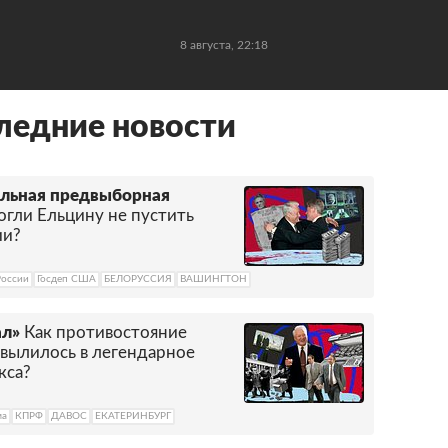
8 августа, 22:18
ледние новости
альная предвыборная
гли Ельцину не пустить
ии?
России
Госдеп США
БЕЛОРУССИЯ
ВАШИНГТОН
ал»
Как противостояние
вылилось в легендарное
кса?
ма
КПРФ
ДАВОС
ЕКАТЕРИНБУРГ