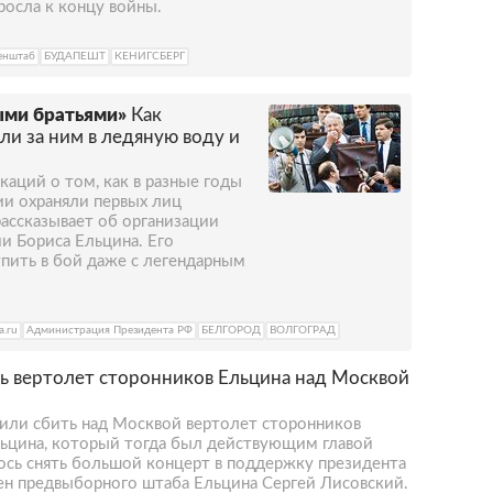
росла к концу войны.
енштаб
БУДАПЕШТ
КЕНИГСБЕРГ
ыми братьями»
Как
и за ним в ледяную воду и
каций о том, как в разные годы
сии охраняли первых лиц
рассказывает об организации
и Бориса Ельцина. Его
пить в бой даже с легендарным
a.ru
Администрация Президента РФ
БЕЛГОРОД
ВОЛГОГРАД
ть вертолет сторонников Ельцина над Москвой
или сбить над Москвой вертолет сторонников
льцина, который тогда был действующим главой
лось снять большой концерт в поддержку президента
лен предвыборного штаба Ельцина Сергей Лисовский.