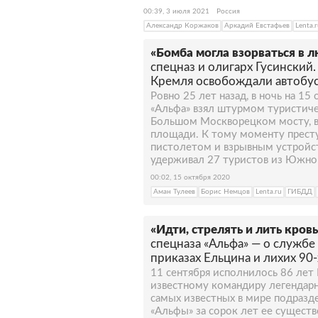
00:39, 3 июля 2021
Россия
Александр Коржаков
Аркадий Евстафьев
Lenta.
«Бомба могла взорваться в 
спецназ и олигарх Гусинский. 
Кремля освобождали автобус
Ровно 25 лет назад, в ночь на 15
«Альфа» взял штурмом туристиче
Большом Москворецком мосту, в 
площади. К тому моменту прест
пистолетом и взрывным устройст
удерживал 27 туристов из Южно
00:02, 15 октября 2020
Аман Тулеев
Борис Немцов
Lenta.ru
ГИБДД
«Идти, стрелять и лить кровь
спецназа «Альфа» — о службе
приказах Ельцина и лихих 90-
11 сентября исполнилось 86 лет
известному командиру легендарн
самых известных в мире подразде
«Альфы» за сорок лет ее существ