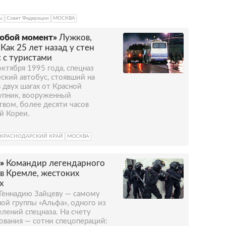
ru
Совет Федерации
МОСКВА
любой момент»
Лужков,
Как 25 лет назад у стен
 с туристами
 октября 1995 года, спецназ
ский автобус, стоявший на
двух шагах от Красной
упник, вооруженный
вом, более десяти часов
й Кореи.
КРАСНОДАРСКИЙ КРАЙ
МОСКВА
»
Командир легендарного
 в Кремле, жестоких
х
 Геннадию Зайцеву — самому
ой группы «Альфа», одного из
лений спецназа. На счету
ования — сотни спецопераций: