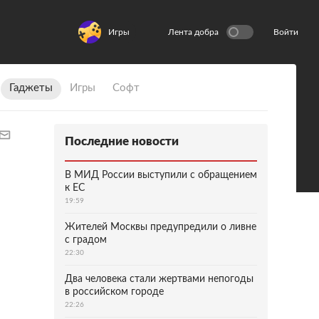
Игры
Лента добра
Войти
Гаджеты
Игры
Софт
Последние новости
В МИД России выступили с обращением
к ЕС
19:59
Жителей Москвы предупредили о ливне
с градом
22:30
Два человека стали жертвами непогоды
в российском городе
22:26