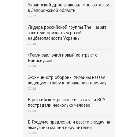
Украинский дрон атаковал многоэтажку
в Запорожской области
22:22
Лидера российской группы The Hatters
захотели признать угрозой
нацбезопасности Украины
22:18
«Реал» заключил новый контракт с
Винисиусом
22:18
Экс-министр обороны Украины назвал
ведущую страну к поражению причину
22:12
В российском регионе из-за атаки ВСУ
пострадали несколько человек
22:08
В Госдуме предложили ввести скидку на
эвакуацию машин нарушителей
22:00