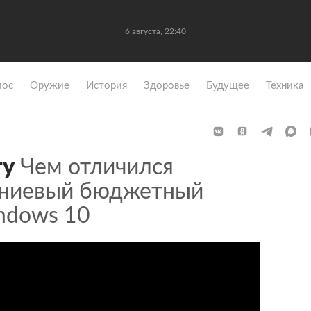
6 августа, 22:40
мос
Оружие
История
Здоровье
Будущее
Техника
гу
Чем отличился
иниевый бюджетный
ndows 10