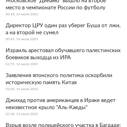
Московское "Динамо" вышло на второе
место в чемпионате России по футболу
Мир
Бывший СССР
00:18, 14 июля 2003
Экономика
Силовые структуры
Директор ЦРУ один раз уберег Буша от лжи,
а на второй не сумел
Наука и техника
Спорт
00:49, 14 июля 2003
Культура
Интернет и СМИ
Израиль арестовал обучавшего палестинских
боевиков выходца из ИРА
Ценности
Путешествия
02:55, 14 июля 2003
Из жизни
Среда обитания
Заявления японского политика оскорбили
историческую память Китая
Забота о себе
Авто
03:04, 14 июля 2003
Джихад против американцев в Ираке ведет
неизвестное крыло "Аль-Каеды"
03:38, 14 июля 2003
Взрыв возле полицейского участка в Багдаде: