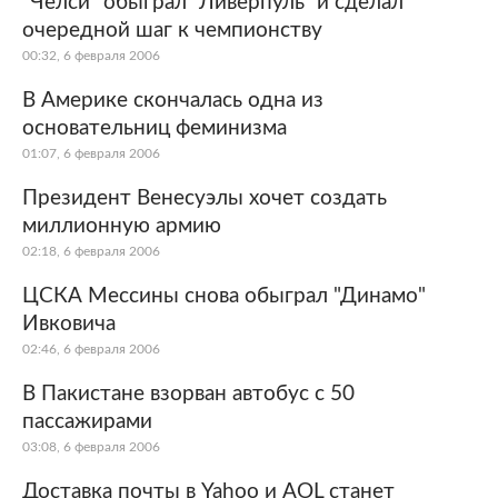
"Челси" обыграл "Ливерпуль" и сделал
очередной шаг к чемпионству
Мир
Бывший СССР
00:32, 6 февраля 2006
Экономика
Силовые структуры
В Америке скончалась одна из
основательниц феминизма
Наука и техника
Спорт
01:07, 6 февраля 2006
Культура
Интернет и СМИ
Президент Венесуэлы хочет создать
миллионную армию
Ценности
Путешествия
02:18, 6 февраля 2006
Из жизни
Среда обитания
ЦСКА Мессины снова обыграл "Динамо"
Ивковича
Забота о себе
Авто
02:46, 6 февраля 2006
В Пакистане взорван автобус с 50
пассажирами
03:08, 6 февраля 2006
Доставка почты в Yahoo и AOL станет