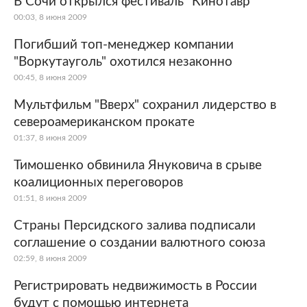
В Сочи открылся фестиваль "Кинотавр"
00:03, 8 июня 2009
Мир
Бывший СССР
Погибший топ-менеджер компании
Экономика
Силовые структуры
"Воркутауголь" охотился незаконно
00:45, 8 июня 2009
Наука и техника
Спорт
Мультфильм "Вверх" сохранил лидерство в
Культура
Интернет и СМИ
североамериканском прокате
01:37, 8 июня 2009
Ценности
Путешествия
Тимошенко обвинила Януковича в срыве
Из жизни
Среда обитания
коалиционных переговоров
01:51, 8 июня 2009
Забота о себе
Авто
Страны Персидского залива подписали
соглашение о создании валютного союза
02:59, 8 июня 2009
Регистрировать недвижимость в России
будут с помощью интернета