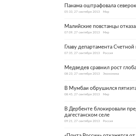
Панама оштрафовала северок
05:33, 27 сентября 2013
Мир
Малийские повстанцы отказа
07:09, 27 сентября 2013
Мир
Главу департамента Счетной 
07:35, 27 сентября 2013
Россия
Медведев сравнил рост глоб
08:23, 27 сентября 2013
Экономика
В Мумбаи обрушился пятиэ
08:45, 27 сентября 2013
Мир
В Дербенте блокировали пре
дагестанском селе
09:21, 27 сентября 2013
Россия
«Почта России» откажется от