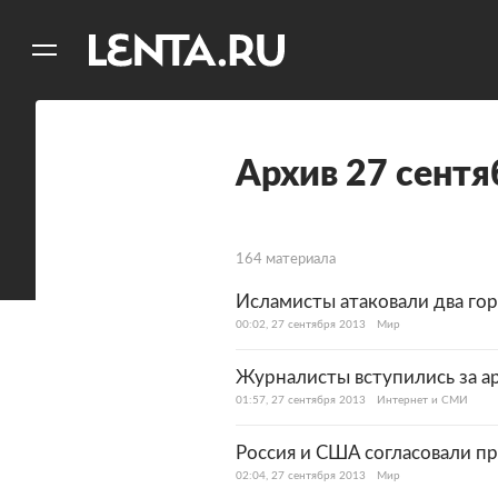
11
A
Архив 27 сентя
164 материала
Исламисты атаковали два гор
00:02, 27 сентября 2013
Мир
Журналисты вступились за а
01:57, 27 сентября 2013
Интернет и СМИ
Россия и США согласовали п
02:04, 27 сентября 2013
Мир