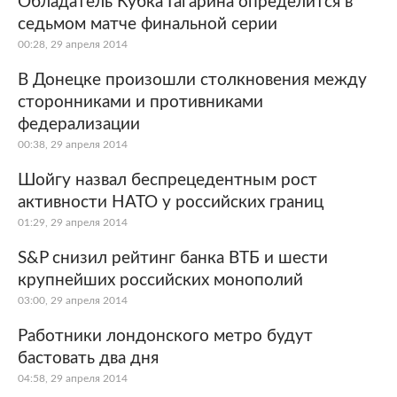
Обладатель Кубка Гагарина определится в
седьмом матче финальной серии
Мир
Бывший СССР
00:28, 29 апреля 2014
Экономика
Силовые структуры
В Донецке произошли столкновения между
сторонниками и противниками
Наука и техника
Спорт
федерализации
00:38, 29 апреля 2014
Культура
Интернет и СМИ
Шойгу назвал беспрецедентным рост
Ценности
Путешествия
активности НАТО у российских границ
01:29, 29 апреля 2014
Из жизни
Среда обитания
S&P снизил рейтинг банка ВТБ и шести
Забота о себе
Авто
крупнейших российских монополий
03:00, 29 апреля 2014
Работники лондонского метро будут
бастовать два дня
04:58, 29 апреля 2014