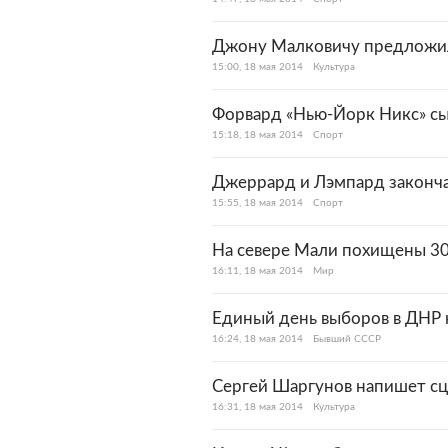
Джону Малковичу предложил
15:00, 18 мая 2014
Культура
Форвард «Нью-Йорк Никс» сы
15:18, 18 мая 2014
Спорт
Джеррард и Лэмпард законча
15:55, 18 мая 2014
Спорт
На севере Мали похищены 3
16:11, 18 мая 2014
Мир
Единый день выборов в ДНР н
16:24, 18 мая 2014
Бывший СССР
Сергей Шаргунов напишет с
16:31, 18 мая 2014
Культура