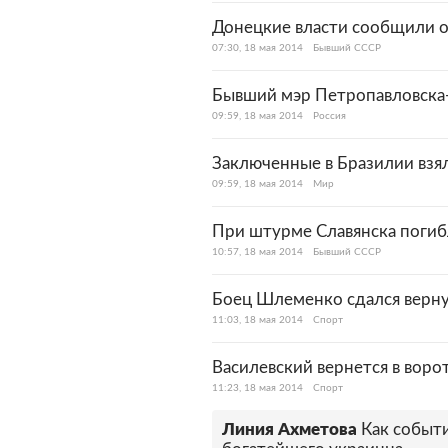
Донецкие власти сообщили о 
07:30, 18 мая 2014
Бывший СССР
Бывший мэр Петропавловска-
09:59, 18 мая 2014
Россия
Заключенные в Бразилии взя
09:59, 18 мая 2014
Мир
При штурме Славянска погиб
10:57, 18 мая 2014
Бывший СССР
Боец Шлеменко сдался верн
11:03, 18 мая 2014
Спорт
Василевский вернется в воро
11:23, 18 мая 2014
Спорт
Линия Ахметова
Как событи