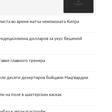
листа во время матча чемпионата Кипра
ундециллиона долларов за укус бешеной
тавке главного тренера
еле десяти дезертиров бойцами Нацгвардии
и на поле в шахтерских касках
ибла в автокатастрофе