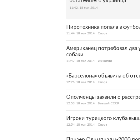
богатейшего украинца
11:42, 18 мая 2014
Пиротехника попала в футбо
11:44, 18 мая 2014
Спорт
Американец потребовал два 
собаки
11:47, 18 мая 2014
Из жизни
«Барселона» объявила об отс
12:26, 18 мая 2014
Спорт
Ополченцы заявили о расстр
12:53, 18 мая 2014
Бывший СССР
Игроки турецкого клуба вышл
12:54, 18 мая 2014
Спорт
Призер Олимпиады-2000 пог