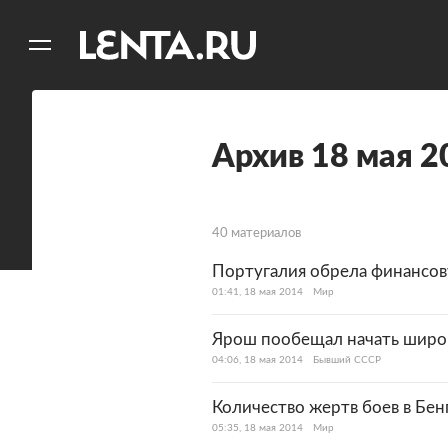
11
A
Архив 18 мая 2
40 материалов
Португалия обрела финансов
01:41, 18 мая 2014
Мир
Ярош пообещал начать широ
04:06, 18 мая 2014
Бывший СССР
Количество жертв боев в Бен
05:35, 18 мая 2014
Мир