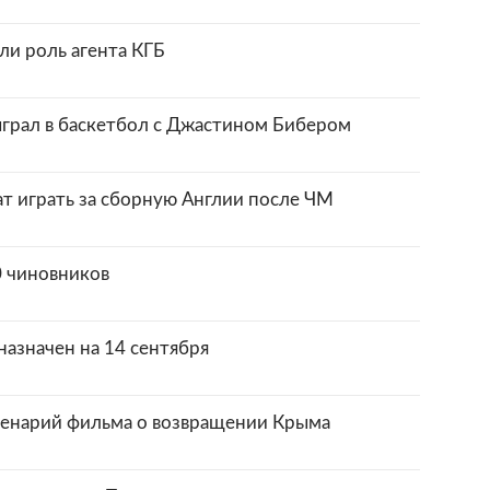
и роль агента КГБ
грал в баскетбол с Джастином Бибером
т играть за сборную Англии после ЧМ
0 чиновников
азначен на 14 сентября
ценарий фильма о возвращении Крыма