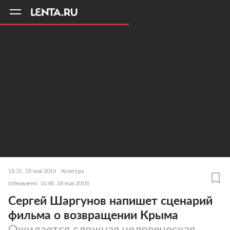
11
A
16:31, 18 мая 2014
Культура
(обновлено: 16:48, 18 мая 2014)
Сергей Шаргунов напишет сценарий
фильма о возвращении Крыма
Ожидается сложная человеческая