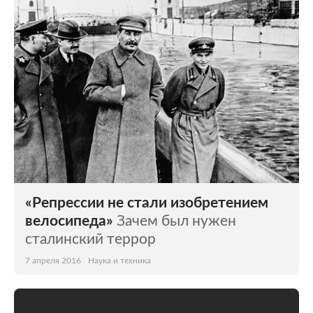
Мир
Бывший СССР
Экономика
Силовые структуры
Наука и техника
Спорт
Культура
Интернет и СМИ
Ценности
Путешествия
Из жизни
Среда обитания
«Репрессии не стали изобретением
Забота о себе
Авто
велосипеда»
Зачем был нужен
сталинский террор
7 апреля 2016
Наука и техника