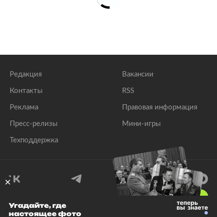
Редакция
Вакансии
Контакты
RSS
Реклама
Правовая информация
Пресс-релизы
Мини-игры
Техподдержка
18
+
Угадайте, где
настоящее фото
© 1999–2026 Все права защищены.