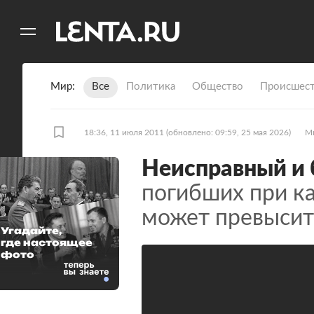
11
A
Мир
Все
Политика
Общество
Происшест
18:36, 11 июля 2011
(обновлено: 09:59, 25 мая 2026)
М
Неисправный и 
погибших при ка
может превысит
Угадайте,
где настоящее
фото