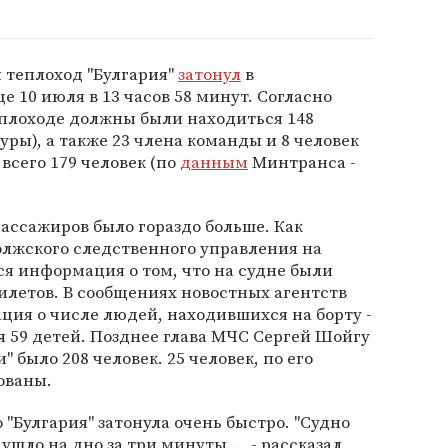
теплоход "Булгария"
затонул
в
10 июля в 13 часов 58 минут. Согласно
еплоходе должны были находиться 148
ры), а также 23 члена команды и 8 человек
всего 179 человек (по
данным
Минтранса -
ассажиров было гораздо больше. Как
олжского следственного управления на
ся информация о том, что на судне были
билетов. В сообщениях новостных агентств
ия о числе людей, находившихся на борту -
ая 59 детей. Позднее глава МЧС Сергей Шойгу
и" было 208 человек. 25 человек, по его
ованы.
 "Булгария" затонула очень быстро. "Судно
ушло на дно за три минуты..., - рассказал