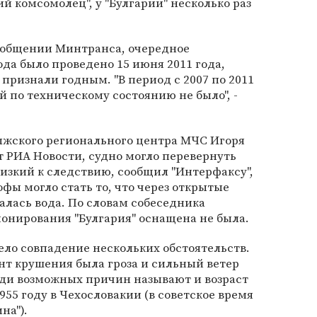
й комсомолец", у "Булгарии" несколько раз
ообщении Минтранса, очередное
да было проведено 15 июня 2011 года,
признали годным. "В период с 2007 по 2011
 по техническому состоянию не было", -
лжского регионального центра МЧС Игоря
 РИА Новости, судно могло перевернуть
лизкий к следствию, сообщил "Интерфаксу",
фы могло стать то, что через открытые
лась вода. По словам собеседника
онирования "Булгария" оснащена не была.
ело совпадение нескольких обстоятельств.
нт крушения была гроза и сильный ветер
еди возможных причин называют и возраст
1955 году в Чехословакии (в советское время
на").