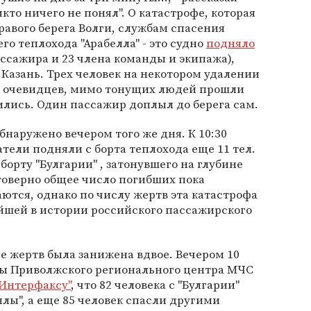
Никто ничего не понял". О катастрофе, которая
равого берега Волги, службам спасения
о теплохода "Арабелла" - это судно
подняло
пассажира и 23 члена команды и экипажа),
 Казань. Трех человек на некотором удалении
ам очевидцев, мимо тонущих людей прошли
вились. Один пассажир доплыл до берега сам.
бнаружено вечером того же дня. К 10:30
тели подняли с борта теплохода еще 11 тел.
борту "Булгарии" , затонувшего на глубине
стоверно общее число погибших пока
ются, однако по числу жертв эта катастрофа
йшей в истории российского пассажирского
 жертв была занижена вдвое. Вечером 10
ы Приволжского регионального центра МЧС
"Интерфаксу"
, что 82 человека с "Булгарии"
ллы", а еще 85 человек спасли другими