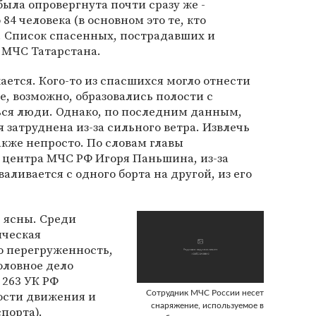
ыла опровергнута почти сразу же -
84 человека (в основном это те, кто
). Список спасенных, пострадавших и
 МЧС Татарстана.
ется. Кого-то из спасшихся могло отнести
е, возможно, образовались полости с
ься люди. Однако, по последним данным,
 затруднена из-за сильного ветра. Извлечь
акже непросто. По словам главы
 центра МЧС РФ Игоря Паньшина, из-за
аливается с одного борта на другой, из его
 ясны. Среди
ическая
о перегруженность,
оловное дело
 263 УК РФ
ости движения и
Сотрудник МЧС России несет
снаряжение, используемое в
порта).