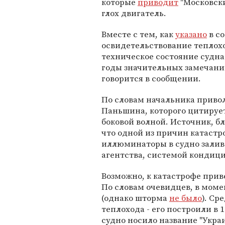
которые
приводит
"Московски
глох двигатель.
Вместе с тем, как
указано
в с
освидетельствование теплохо
техническое состояние судна 
годы значительных замечаний
говорится в сообщении.
По словам начальника приво
Паньшина, которого цитирует
боковой волной. Источник, б
что одной из причин катастро
иллюминаторы в судно залива
агентства, системой кондици
Возможно, к катастрофе прив
По словам очевидцев, в моме
(однако шторма
не было
). Ср
теплохода - его построили в 
судно носило название "Украи