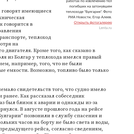
работах по извлечению тел
погибших на затонувшем
ка говорят имеющиеся
теплоходе "Булгария". Фото
ехническая
РИА Новости, Егор Алеев.
к говорится в
Открыть фотогалерею
Lenta.ru
равления
ранспорте, теплоход
отря на
о двигателя. Кроме того, как сказано в
ля из Болгар у теплохода имелся правый
ием, например, того, что не были
е емкости. Возможно, топливо было только
немало свидетельств того, что судно имело
 ранее. Как рассказал собеседник
аз был близок к аварии и однажды из-за
рнулся. В августе прошлого года на рейсе
Булгарии" позвонили в службу спасения и
ольких часов на борту не было света и воды,
 предыдущего рейса, согласно сведениям,