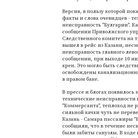
Версия, в пользу которой по
факты и слова очевидцев - т
неисправность "Булгарии". Ка
сообщении Приволжского уп
Следственного комитета на т
вышел в рейс из Казани, несм
неисправность главного левог
сообщении, при выходе 10 ию
крен. Это могло быть следств
освобождены канализационны
в правом баке.
В прессе и блогах появилось 
технические неисправности и
"Коммерсанта", теплоход не р
сильной качки чуть не переве
Казань - Самара пассажиры "
сообщили, что в течение неск
были забиты санузлы. В ходе