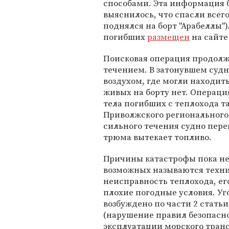
способами. Эта информация б
выяснилось, что спасли всего 
поднялся на борт "Арабеллы"
погибших
размещен
на сайте
Поисковая операция продолжа
течением. В затонувшем судн
воздухом, где могли находит
живых на борту нет. Операция
тела погибших с теплохода т
Приволжского регионального
сильного течения судно перев
трюма вытекает топливо.
Причины катастрофы пока не
возможных называются техн
неисправность теплохода, ег
плохие погодные условия. Уг
возбуждено по части 2 статьи
(нарушение правил безопасн
эксплуатации морского транс