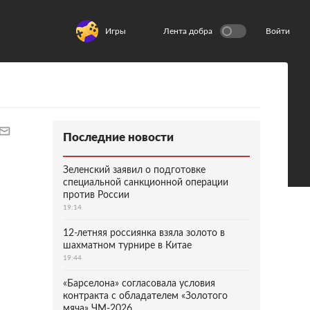
Игры
Лента добра
Войти
Последние новости
Зеленский заявил о подготовке
специальной санкционной операции
против России
19:14
12-летняя россиянка взяла золото в
шахматном турнире в Китае
19:44
«Барселона» согласовала условия
контракта с обладателем «Золотого
мяча» ЧМ-2026