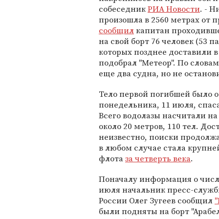
собеседник
РИА Новости
. - 
произошла в 2560 метрах от п
сообщил
капитан проходившег
на свой борт 76 человек (53 
которых позднее доставили в
подобрал "Метеор". По слов
еще два судна, но не остано
Тело первой погибшей было о
понедельника, 11 июля, спаса
Всего водолазы насчитали на 
около 20 метров, 110 тел. До
неизвестно, поиски продолжа
в любом случае стала крупне
флота
за четверть века
.
Поначалу информация о числе
июля начальник пресс-служб
России Олег Зугеев сообщил
были подняты на борт "Арабе