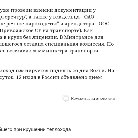
уже провели выемки документации у
ргоречтур", а также у владельца - ОАО
е речное пароходство" и арендатора - ООО
 Приволжское СУ на транспорте). Как
а в круиз без лицензии. В Минтрансе для
ившегося создана специальная комиссия. По
 ее возглавил замминистра транспорта
плоход планируется поднять со дна Волги. На
суток. 12 июля в России объявлено днем
Комментарии отключены
бшего при крушении теплохода