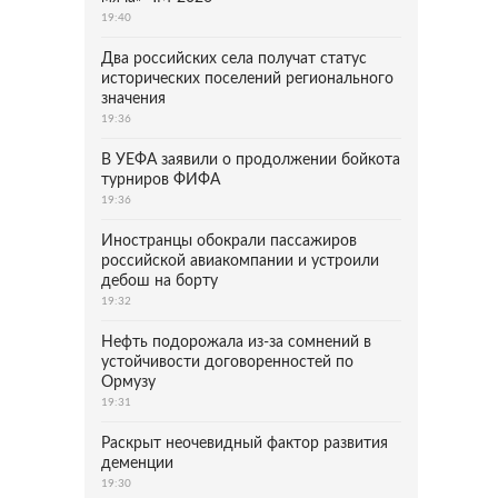
19:40
Два российских села получат статус
исторических поселений регионального
значения
19:36
В УЕФА заявили о продолжении бойкота
турниров ФИФА
19:36
Иностранцы обокрали пассажиров
российской авиакомпании и устроили
дебош на борту
19:32
Нефть подорожала из-за сомнений в
устойчивости договоренностей по
Ормузу
19:31
Раскрыт неочевидный фактор развития
деменции
19:30