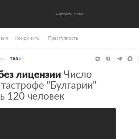
6 августа, 19:49
вия
Конфликты
Преступность
ир
без лицензии
Число
тастрофе "Булгарии"
ь 120 человек