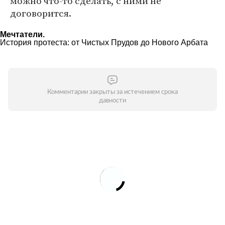
можно что-то сделать, с ними не
договорится.
Мечтатели.
История протеста: от Чистых Прудов до Нового Арбата
Комментарии закрыты за истечением срока
давности