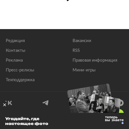
Редакция
Вакансии
Контакты
RSS
Реклама
Правовая информация
Пресс-релизы
Мини-игры
Техподдержка
18
+
Угадайте, где
настоящее фото
© 1999–2026 Все права защищены.
ООО «Лента.Ру»