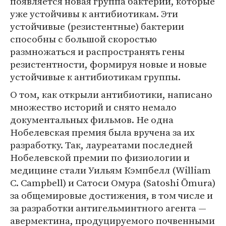
появляется новая группа бактерий, которые
уже устойчивы к антибиотикам. Эти
устойчивые (резистентные) бактерии
способны с большой скоростью
размножаться и распространять гены
резистентности, формируя новые и новые
устойчивые к антибиотикам группы.
О том, как открыли антибиотики, написано
множество историй и снято немало
документальных фильмов. Не одна
Нобелевская премия была вручена за их
разработку. Так, лауреатами последней
Нобелевской премии по физиологии и
медицине стали Уильям Кэмпбелл (William
C. Campbell) и Сатоси Омура (Satoshi Ōmura)
за общемировые достижения, в том числе и
за разработки антигельминтного агента —
авермектина, продуцируемого почвенными