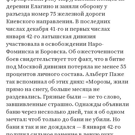
деревни Елагино и заняли оборону у
разъезда номер 75 железной дороги
Киевского направления. В последних
числах декабря 41-го и первых числах
января 42-го латышская дивизия
участвовала в освобождении Наро-
Фоминска и Боровска. Об ожесточенности
боев свидетельствует тот факт, что в битве
под Москвой дивизия потеряла не менее 55
процентов личного состава. Альберт Паже
так вспоминал об этих днях: «Морозы, жили
прямо на снегу, больше месяца не
раздевались. Грязные были — не то слово,
завшивленные страшно. Однажды объявили
баню через несколько дней, так я об одном
мечтал: чтоб только до бани не убили. Но
бани я так и не дождался — 8 января 42-го
получил сильное ранение в левую руку,