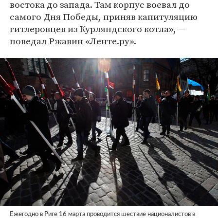
востока до запада. Там корпус воевал до
самого Дня Победы, приняв капитуляцию
гитлеровцев из Курляндского котла», —
поведал Ржавин «Ленте.ру».
Ежегодно в Риге 16 марта проводится шествие националистов в