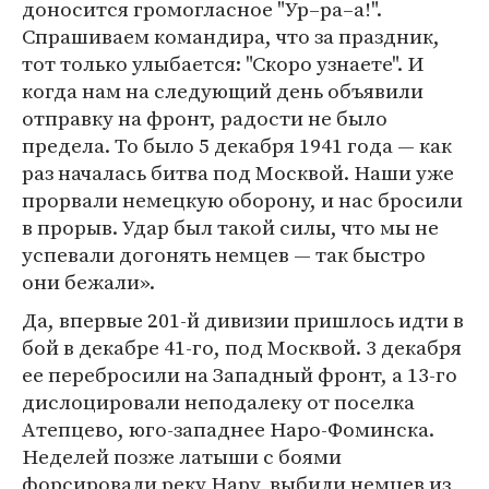
доносится громогласное "Ур–ра–а!".
Спрашиваем командира, что за праздник,
тот только улыбается: "Скоро узнаете". И
когда нам на следующий день объявили
отправку на фронт, радости не было
предела. То было 5 декабря 1941 года — как
раз началась битва под Москвой. Наши уже
прорвали немецкую оборону, и нас бросили
в прорыв. Удар был такой силы, что мы не
успевали догонять немцев — так быстро
они бежали».
Да, впервые 201-й дивизии пришлось идти в
бой в декабре 41-го, под Москвой. 3 декабря
ее перебросили на Западный фронт, а 13-го
дислоцировали неподалеку от поселка
Атепцево, юго-западнее Наро-Фоминска.
Неделей позже латыши с боями
форсировали реку Нару, выбили немцев из