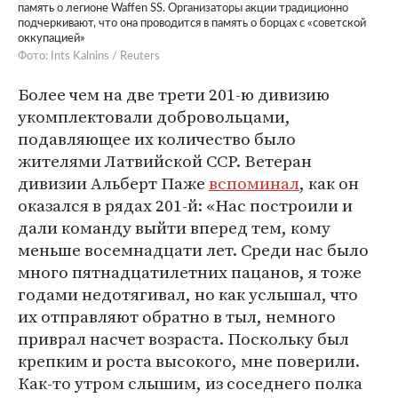
память о легионе Waffen SS. Организаторы акции традиционно
подчеркивают, что она проводится в память о борцах с «советской
оккупацией»
Фото: Ints Kalnins / Reuters
Более чем на две трети 201-ю дивизию
укомплектовали добровольцами,
подавляющее их количество было
жителями Латвийской ССР. Ветеран
дивизии Альберт Паже
вспоминал
, как он
оказался в рядах 201-й: «Нас построили и
дали команду выйти вперед тем, кому
меньше восемнадцати лет. Среди нас было
много пятнадцатилетних пацанов, я тоже
годами недотягивал, но как услышал, что
их отправляют обратно в тыл, немного
приврал насчет возраста. Поскольку был
крепким и роста высокого, мне поверили.
Как-то утром слышим, из соседнего полка