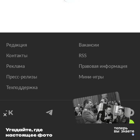
Редакция
Вакансии
Контакты
RSS
Реклама
Правовая информация
Пресс-релизы
Мини-игры
Техподдержка
18
+
Угадайте, где
настоящее фото
© 1999–2026 Все права защищены.
ООО «Лента.Ру»