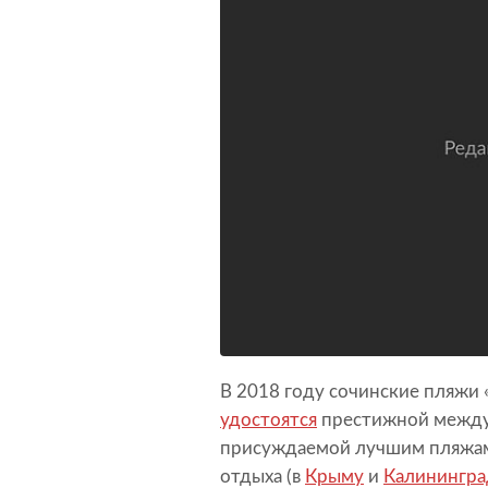
В 2018 году сочинские пляжи 
удостоятся
престижной междун
присуждаемой лучшим пляжам 
отдыха (в
Крыму
и
Калинингра