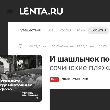
11
A
Путешествия
Все
Россия
Мир
События
00:07, 8 августа 2017
(обновлено: 17:38, 8 августа 2017)
И шашлычок по
сочинские пляж
Дни и ночи в Сочи
Цикл
Угадайте,
где настоящее
фото