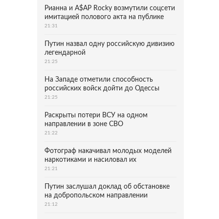
Рианна и A$AP Rocky возмутили соцсети
имитацией полового акта на публике
21:31
Путин назвал одну российскую дивизию
легендарной
21:25
На Западе отметили способность
российских войск дойти до Одессы
21:25
Раскрыты потери ВСУ на одном
направлении в зоне СВО
21:22
Фотограф накачивал молодых моделей
наркотиками и насиловал их
21:21
Путин заслушал доклад об обстановке
на добропольском направлении
21:12