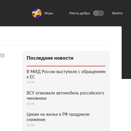
Игры
Лента добра
Войти
Последние новости
В МИД России выступили с обращением
к ЕС
19:59
ВСУ атаковали автомобиль российского
чиновника
21:34
Ценам на жилье в РФ предрекли
снижение
21:32