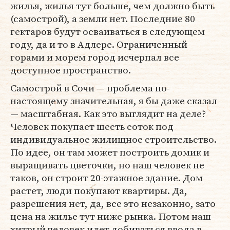
жилья, жилья тут больше, чем должно быть
(самострой), а земли нет. Последние 80
гектаров будут осваиваться в следующем
году, да и то в Адлере. Ограниченный
горами и морем город исчерпал все
доступное пространство.
Самострой в Сочи — проблема по-
настоящему значительная, я бы даже сказал
— масштабная. Как это выглядит на деле?
Человек покупает шесть соток под
индивидуальное жилищное строительство.
По идее, он там может построить домик и
выращивать цветочки, но наш человек не
таков, он строит 20-этажное здание. Дом
растет, люди покупают квартиры. Да,
разрешения нет, да, все это незаконно, зато
цена на жилье тут ниже рынка. Потом наш
хитрый человек идет добиваться ввода в