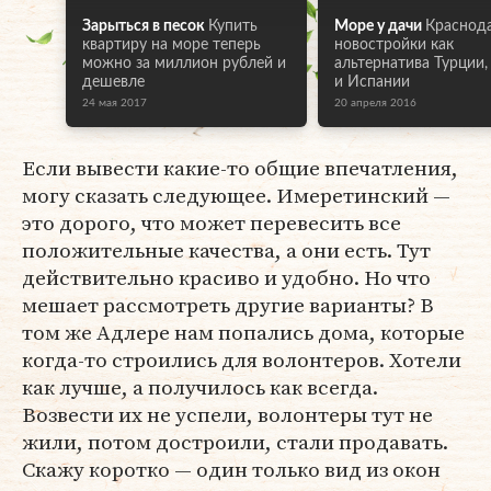
Зарыться в песок
Купить
Море у дачи
Краснод
квартиру на море теперь
новостройки как
можно за миллион рублей и
альтернатива Турции,
дешевле
и Испании
24 мая 2017
20 апреля 2016
Если вывести какие-то общие впечатления,
могу сказать следующее. Имеретинский —
это дорого, что может перевесить все
положительные качества, а они есть. Тут
действительно красиво и удобно. Но что
мешает рассмотреть другие варианты? В
том же Адлере нам попались дома, которые
когда-то строились для волонтеров. Хотели
как лучше, а получилось как всегда.
Возвести их не успели, волонтеры тут не
жили, потом достроили, стали продавать.
Скажу коротко — один только вид из окон