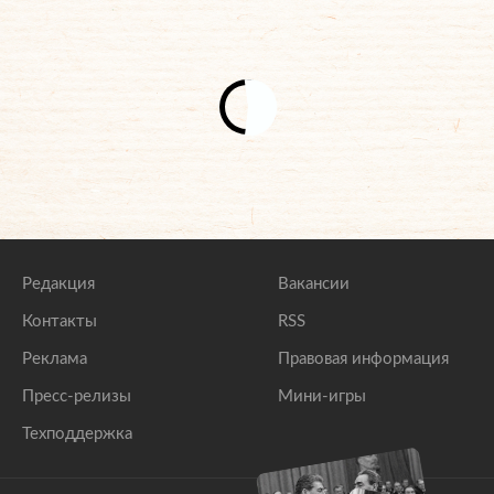
Редакция
Вакансии
Контакты
RSS
Реклама
Правовая информация
Пресс-релизы
Мини-игры
Техподдержка