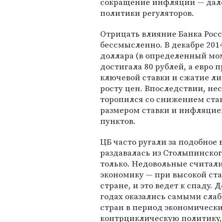
сокращение инфляции — дале
политики регуляторов.
Отрицать влияние Банка Рос
бессмысленно. В декабре 201
доллара (в определенный мо
достигала 80 рублей, а евро
ключевой ставки и сжатие л
росту цен. Впоследствии, не
торопился со снижением ста
размером ставки и инфляцие
пунктов.
ЦБ часто ругали за подобное 
раздавалась из Столыпинского
только. Недовольные считал
экономику — при высокой ста
стране, и это ведет к спаду. 
годах оказались самыми слаб
стран в период экономически
контрциклическую политику,