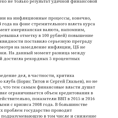
ко не только результат удачной финансовой
сии на инфляционные процессы, конечно,
4 года на фоне стремительного взлета курса
мент американская валюта, напомним,
 превышал отметку в 100 рублей) повышение
иквидности поставило серьезную преграду
смотря на замедление инфляции, ЦБ не
вки. На данный момент разница между
й достигла рекордных 5 процентных
ведение дел, в частности, критика
 клуба (
Борис Титов
и
Сергей Глазьев
), но не
и, что тем самым финансовые власти душат
вке ограничивается объем кредитования в
Действительно, показатели ВВП в 2015 и 2016
ыми с кризиса 2008 года. В большинстве
х проблем государство проводит
 подразумевающую в том числе и снижение