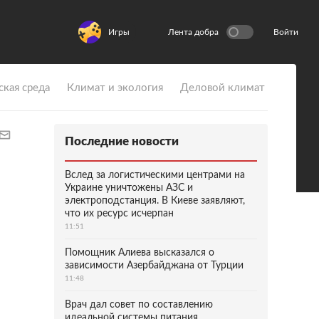
Игры
Лента добра
Войти
ская среда
Климат и экология
Деловой климат
Последние новости
Вслед за логистическими центрами на
Украине уничтожены АЗС и
электроподстанция. В Киеве заявляют,
что их ресурс исчерпан
11:51
Помощник Алиева высказался о
зависимости Азербайджана от Турции
11:48
Врач дал совет по составлению
идеальной системы питания