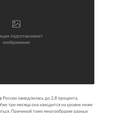
в России замедлилась до 2,8 процента,
Уже три месяца она находится на уровне ниже
аться. Причиной тому многообразие разных