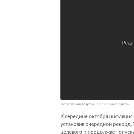
Фото: Юрий Мартьянов / «Коммерсантъ»
К середине октября инфляция 
установив очередной рекорд. 
целевого и продолжает опуск