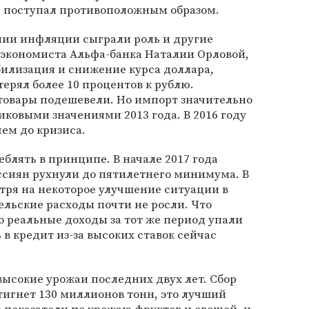
р поступал противоположным образом.
ении инфляции сыграли роль и другие
 экономиста Альфа-банка Наталии Орловой,
билизация и снижение курса доллара,
ерял более 10 процентов к рублю.
товары подешевели. Но импорт значительно
иковыми значениями 2013 года. В 2016 году
чем до кризиса.
блять в принципе. В начале 2017 года
ссиян рухнули до пятилетнего минимума. В
ря на некоторое улучшение ситуации в
ельские расходы почти не росли. Что
о реальные доходы за тот же период упали
ь в кредит из-за высоких ставок сейчас
высокие урожаи последних двух лет. Сбор
тигнет 130 миллионов тонн, это лучший