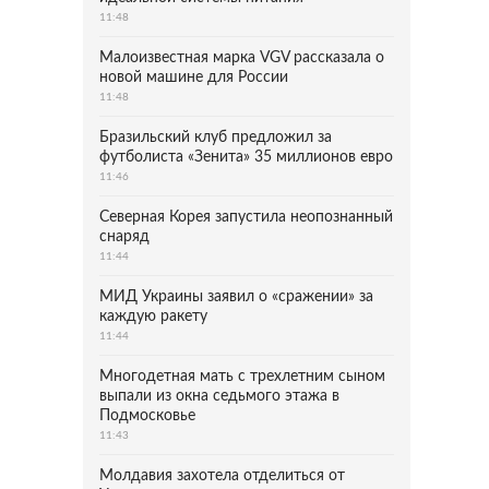
11:48
Малоизвестная марка VGV рассказала о
новой машине для России
11:48
Бразильский клуб предложил за
футболиста «Зенита» 35 миллионов евро
11:46
Северная Корея запустила неопознанный
снаряд
11:44
МИД Украины заявил о «сражении» за
каждую ракету
11:44
Многодетная мать с трехлетним сыном
выпали из окна седьмого этажа в
Подмосковье
11:43
Молдавия захотела отделиться от