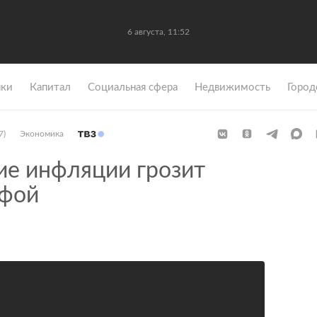
6 августа, 11:52
ки
Капитал
Социальная сфера
Недвижимость
Город
7)
Экономика
е инфляции грозит
офой